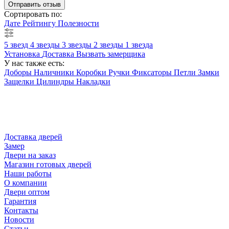
Отправить отзыв
Сортировать по:
Дате
Рейтингу
Полезности
5 звезд
4 звезды
3 звезды
2 звезды
1 звезда
Установка
Доставка
Вызвать замерщика
У нас также есть:
Доборы
Наличники
Коробки
Ручки
Фиксаторы
Петли
Замки
Защелки
Цилиндры
Накладки
Доставка дверей
Замер
Двери на заказ
Магазин готовых дверей
Наши работы
О компании
Двери оптом
Гарантия
Контакты
Новости
Статьи