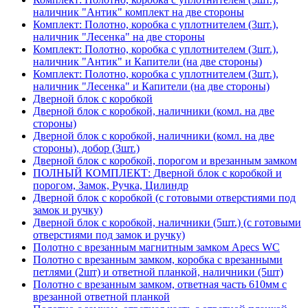
наличник "Антик" комплект на две стороны
Комплект: Полотно, коробка с уплотнителем (3шт.),
наличник "Лесенка" на две стороны
Комплект: Полотно, коробка с уплотнителем (3шт.),
наличник "Антик" и Капители (на две стороны)
Комплект: Полотно, коробка с уплотнителем (3шт.),
наличник "Лесенка" и Капители (на две стороны)
Дверной блок с коробкой
Дверной блок с коробкой, наличники (комл. на две
стороны)
Дверной блок с коробкой, наличники (комл. на две
стороны), добор (3шт.)
Дверной блок с коробкой, порогом и врезанным замком
ПОЛНЫЙ КОМПЛЕКТ: Дверной блок с коробкой и
порогом, Замок, Ручка, Цилиндр
Дверной блок с коробкой (с готовыми отверстиями под
замок и ручку)
Дверной блок с коробкой, наличники (5шт.) (с готовыми
отверстиями под замок и ручку)
Полотно с врезанным магнитным замком Apecs WC
Полотно с врезанным замком, коробка с врезанными
петлями (2шт) и ответной планкой, наличники (5шт)
Полотно с врезанным замком, ответная часть 610мм с
врезанной ответной планкой