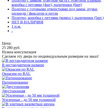
Полотно с замком, ответная часть с ответной планкой,
коробка с петлями (4шт), наличники (6шт)
Полотно с готовыми отверстиями под замок, ручки,
цилиндр / фиксатор и петли
Полотно, коробка с петлями (компл.), наличники (5шт.)
НЕТ В НАЛИЧИИ
1 п.м.
-
Цена:
25 280
руб.
Нужна консультация
Сделаем эту дверь по индивидуальным размерам на заказ!
В нестандартном размере
Окрасим по RAL
Патинирование
Двусторонняя
Усиленные - до 50 мм толщиной