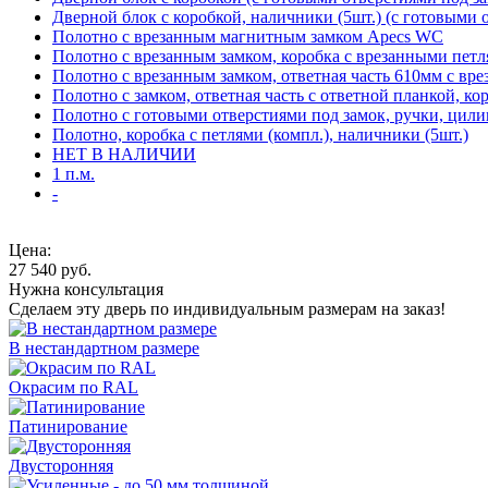
Дверной блок с коробкой, наличники (5шт.) (с готовыми 
Полотно с врезанным магнитным замком Apecs WC
Полотно с врезанным замком, коробка с врезанными петл
Полотно с врезанным замком, ответная часть 610мм с вр
Полотно с замком, ответная часть с ответной планкой, ко
Полотно с готовыми отверстиями под замок, ручки, цили
Полотно, коробка с петлями (компл.), наличники (5шт.)
НЕТ В НАЛИЧИИ
1 п.м.
-
Цена:
27 540
руб.
Нужна консультация
Сделаем эту дверь по индивидуальным размерам на заказ!
В нестандартном размере
Окрасим по RAL
Патинирование
Двусторонняя