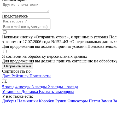
Представьтесь
Нажимая кнопку «Отправить отзыв», я принимаю условия Польз
законом от 27.07.2006 года №152-ФЗ «О персональных данных»
Для продолжения вы должны принять условия Пользовательск
Я согласен на обработку персональных данных
Для продолжения вы должны принять соглашение на обработк
Отправить отзыв
Сортировать по:
Дате
Рейтингу
Полезности
5 звезд
4 звезды
3 звезды
2 звезды
1 звезда
Установка
Доставка
Вызвать замерщика
У нас также есть:
Доборы
Наличники
Коробки
Ручки
Фиксаторы
Петли
Замки
З