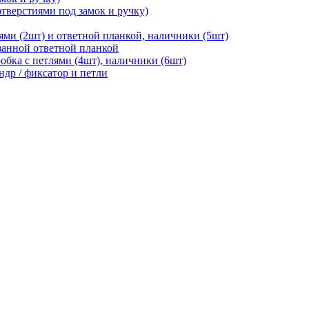
отверстиями под замок и ручку)
ями (2шт) и ответной планкой, наличники (5шт)
езанной ответной планкой
робка с петлями (4шт), наличники (6шт)
ндр / фиксатор и петли