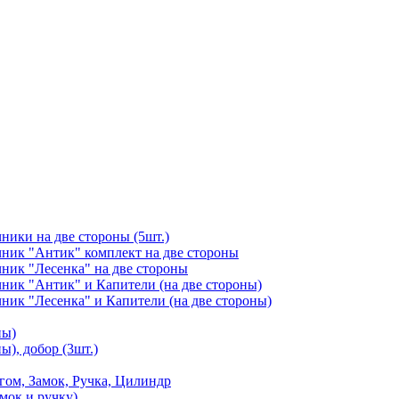
чники на две стороны (5шт.)
ичник "Антик" комплект на две стороны
чник "Лесенка" на две стороны
чник "Антик" и Капители (на две стороны)
чник "Лесенка" и Капители (на две стороны)
ны)
ы), добор (3шт.)
м, Замок, Ручка, Цилиндр
мок и ручку)