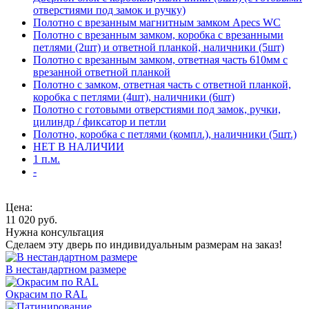
отверстиями под замок и ручку)
Полотно с врезанным магнитным замком Apecs WC
Полотно с врезанным замком, коробка с врезанными
петлями (2шт) и ответной планкой, наличники (5шт)
Полотно с врезанным замком, ответная часть 610мм с
врезанной ответной планкой
Полотно с замком, ответная часть с ответной планкой,
коробка с петлями (4шт), наличники (6шт)
Полотно с готовыми отверстиями под замок, ручки,
цилиндр / фиксатор и петли
Полотно, коробка с петлями (компл.), наличники (5шт.)
НЕТ В НАЛИЧИИ
1 п.м.
-
Цена:
11 020
руб.
Нужна консультация
Сделаем эту дверь по индивидуальным размерам на заказ!
В нестандартном размере
Окрасим по RAL