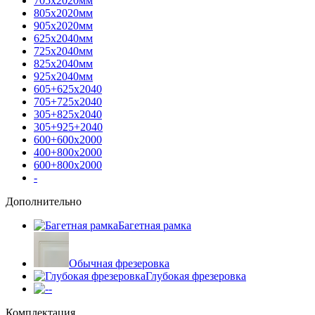
705х2020мм
805х2020мм
905х2020мм
625х2040мм
725х2040мм
825х2040мм
925х2040мм
605+625х2040
705+725х2040
305+825х2040
305+925+2040
600+600х2000
400+800х2000
600+800х2000
-
Дополнительно
Багетная рамка
Обычная фрезеровка
Глубокая фрезеровка
-
Комплектация