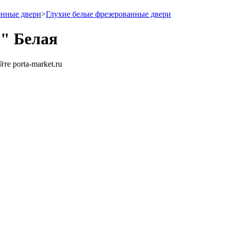
енные двери
>
Глухие белые фрезерованные двери
5" Белая