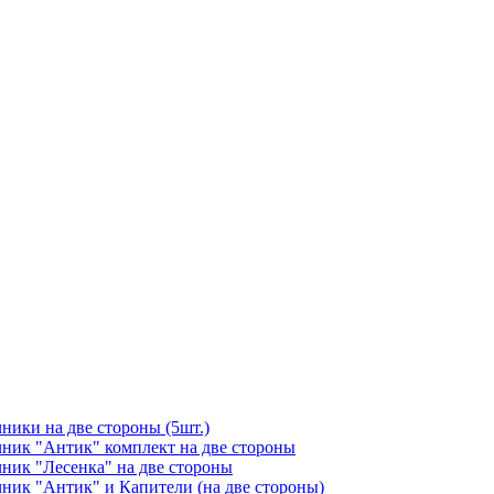
чники на две стороны (5шт.)
ичник "Антик" комплект на две стороны
чник "Лесенка" на две стороны
чник "Антик" и Капители (на две стороны)