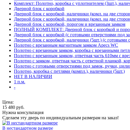
Комплект: Полотно, коробка с уплотнителем (3шт.), нали
Дверной блок с коробкой
Дверной блок с коробкой, наличники (комл. на две сторо
Дверной блок с коробкой, наличники (комл. на две сторон
Дверной блок с коробкой, порогом и врезанным замком
ПОЛНЫЙ КОМПЛЕКТ: Дверной блок с коробкой и порого
Дверной блок с коробкой (с готовыми отверстиями под за
Дверной блок с коробкой, наличники (5шт.) (с готовыми 
Полотно с врезанным магнитным замком Apecs WC
Полотно с врезанным замком, коробка с врезанными петл
Полотно с врезанным замком, ответная часть 610мм с вр
Полотно с замком, ответная часть с ответной планкой, ко
Полотно с готовыми отверстиями под замок, ручки, цили
Полотно, коробка с петлями (компл.), наличники (5шт.)
НЕТ В НАЛИЧИИ
1 п.м.
-
Цена:
15 480
руб.
Нужна консультация
Сделаем эту дверь по индивидуальным размерам на заказ!
В нестандартном размере