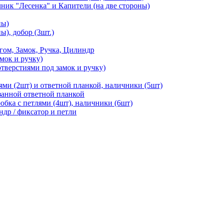
чник "Лесенка" и Капители (на две стороны)
ны)
ы), добор (3шт.)
м, Замок, Ручка, Цилиндр
мок и ручку)
отверстиями под замок и ручку)
ями (2шт) и ответной планкой, наличники (5шт)
езанной ответной планкой
робка с петлями (4шт), наличники (6шт)
ндр / фиксатор и петли