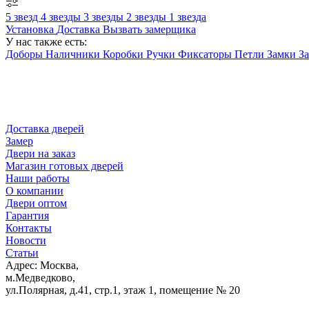
5 звезд
4 звезды
3 звезды
2 звезды
1 звезда
Установка
Доставка
Вызвать замерщика
У нас также есть:
Доборы
Наличники
Коробки
Ручки
Фиксаторы
Петли
Замки
З
Доставка дверей
Замер
Двери на заказ
Магазин готовых дверей
Наши работы
О компании
Двери оптом
Гарантия
Контакты
Новости
Статьи
Адрес: Москва,
м.Медведково,
ул.Полярная, д.41, стр.1, этаж 1, помещение № 20