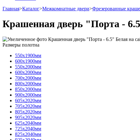
Главная
>
Каталог
>
Межкомнатные двери
>
Фрезерованные краш
Крашенная дверь "Порта - 6.
Размеры полотна
550х1900мм
600х1900мм
550х2000мм
600х2000мм
700х2000мм
800х2000мм
850х2000мм
900х2000мм
605х2020мм
705х2020мм
805х2020мм
905х2020мм
625х2040мм
725х2040мм
825х2040мм
925х2040мм