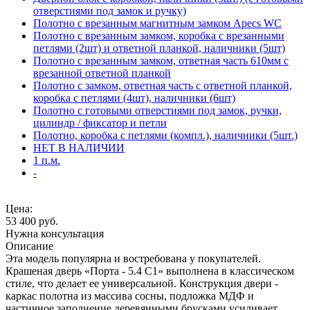
отверстиями под замок и ручку)
Полотно с врезанным магнитным замком Apecs WC
Полотно с врезанным замком, коробка с врезанными
петлями (2шт) и ответной планкой, наличники (5шт)
Полотно с врезанным замком, ответная часть 610мм с
врезанной ответной планкой
Полотно с замком, ответная часть с ответной планкой,
коробка с петлями (4шт), наличники (6шт)
Полотно с готовыми отверстиями под замок, ручки,
цилиндр / фиксатор и петли
Полотно, коробка с петлями (компл.), наличники (5шт.)
НЕТ В НАЛИЧИИ
1 п.м.
-
Цена:
53 400
руб.
Нужна консультация
Описание
Эта модель популярна и востребована у покупателей.
Крашеная дверь «Порта - 5.4 С1» выполнена в классическом
стиле, что делает ее универсальной. Конструкция двери -
каркас полотна из массива сосны, подложка МДФ и
частичное заполнение деревянными брусками усиливает