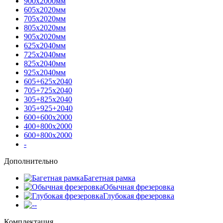
900х2000мм
605х2020мм
705х2020мм
805х2020мм
905х2020мм
625х2040мм
725х2040мм
825х2040мм
925х2040мм
605+625х2040
705+725х2040
305+825х2040
305+925+2040
600+600х2000
400+800х2000
600+800х2000
-
Дополнительно
Багетная рамка
Обычная фрезеровка
Глубокая фрезеровка
-
Комплектация