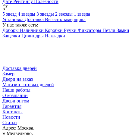
Дате
Рейтингу
Полезности
5 звезд
4 звезды
3 звезды
2 звезды
1 звезда
Установка
Доставка
Вызвать замерщика
У нас также есть:
Доборы
Наличники
Коробки
Ручки
Фиксаторы
Петли
Замки
Защелки
Цилиндры
Накладки
Доставка дверей
Замер
Двери на заказ
Магазин готовых дверей
Наши работы
О компании
Двери оптом
Гарантия
Контакты
Новости
Статьи
Адрес: Москва,
м.Медведково,