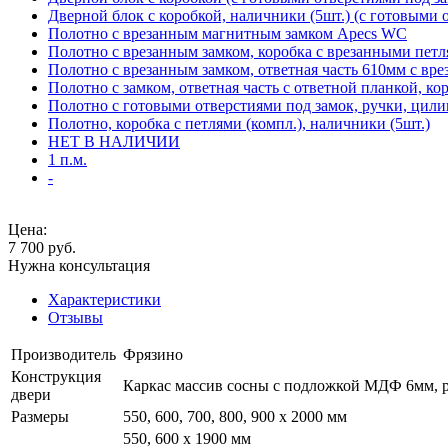
Дверной блок с коробкой, наличники (5шт.) (с готовыми 
Полотно с врезанным магнитным замком Apecs WC
Полотно с врезанным замком, коробка с врезанными петл
Полотно с врезанным замком, ответная часть 610мм с вр
Полотно с замком, ответная часть с ответной планкой, ко
Полотно с готовыми отверстиями под замок, ручки, цили
Полотно, коробка с петлями (компл.), наличники (5шт.)
НЕТ В НАЛИЧИИ
1 п.м.
-
Цена:
7 700
руб.
Нужна консультация
Характеристики
Отзывы
Производитель
Фрязино
Конструкция
Каркас массив сосны с подложкой МДФ 6мм, р
двери
Размеры
550, 600, 700, 800, 900 x 2000 мм
550, 600 х 1900 мм