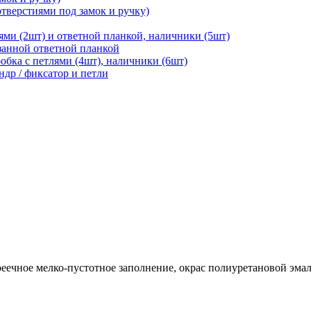
отверстиями под замок и ручку)
ями (2шт) и ответной планкой, наличники (5шт)
езанной ответной планкой
робка с петлями (4шт), наличники (6шт)
ндр / фиксатор и петли
еечное мелко-пустотное заполнение, окрас полиуретановой эма