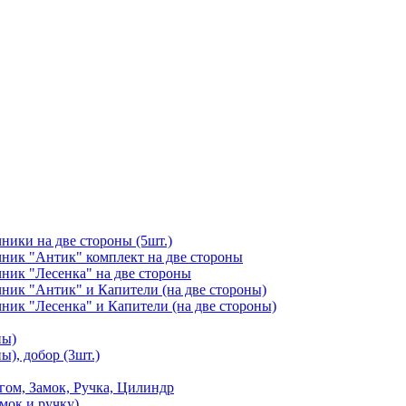
чники на две стороны (5шт.)
ичник "Антик" комплект на две стороны
чник "Лесенка" на две стороны
чник "Антик" и Капители (на две стороны)
чник "Лесенка" и Капители (на две стороны)
ны)
ы), добор (3шт.)
м, Замок, Ручка, Цилиндр
мок и ручку)