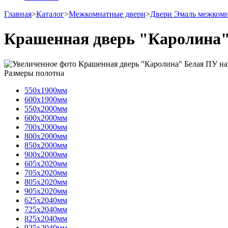
Главная
>
Каталог
>
Межкомнатные двери
>
Двери Эмаль межком
Крашенная дверь "Каролина
Размеры полотна
550х1900мм
600х1900мм
550х2000мм
600х2000мм
700х2000мм
800х2000мм
850х2000мм
900х2000мм
605х2020мм
705х2020мм
805х2020мм
905х2020мм
625х2040мм
725х2040мм
825х2040мм
925х2040мм