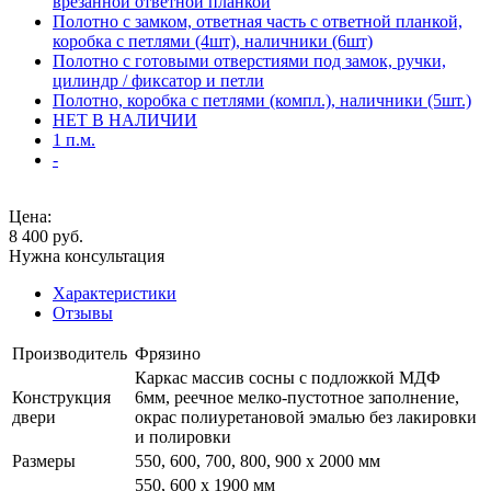
врезанной ответной планкой
Полотно с замком, ответная часть с ответной планкой,
коробка с петлями (4шт), наличники (6шт)
Полотно с готовыми отверстиями под замок, ручки,
цилиндр / фиксатор и петли
Полотно, коробка с петлями (компл.), наличники (5шт.)
НЕТ В НАЛИЧИИ
1 п.м.
-
Цена:
8 400
руб.
Нужна консультация
Характеристики
Отзывы
Производитель
Фрязино
Каркас массив сосны с подложкой МДФ
Конструкция
6мм, реечное мелко-пустотное заполнение,
двери
окрас полиуретановой эмалью без лакировки
и полировки
Размеры
550, 600, 700, 800, 900 x 2000 мм
550, 600 х 1900 мм