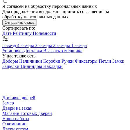
Я согласен на обработку персональных данных
Для продолжения вы должны принять соглашение на
обработку персональных данных
Отправить отзыв
Сортировать по:
Дате
Рейтингу
Полезности
5 звезд
4 звезды
3 звезды
2 звезды
1 звезда
Установка
Доставка
Вызвать замерщика
У нас также есть:
Доборы
Наличники
Коробки
Ручки
Фиксаторы
Петли
Замки
Защелки
Цилиндры
Накладки
Доставка дверей
Замер
Двери на заказ
Магазин готовых дверей
Наши работы
О компании
Двери оптом