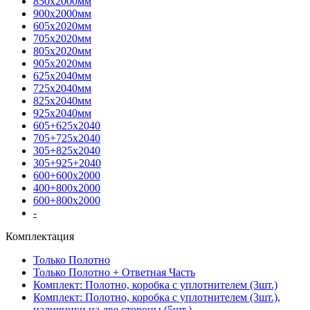
850х2000мм
900х2000мм
605х2020мм
705х2020мм
805х2020мм
905х2020мм
625х2040мм
725х2040мм
825х2040мм
925х2040мм
605+625х2040
705+725х2040
305+825х2040
305+925+2040
600+600х2000
400+800х2000
600+800х2000
-
Комплектация
Только Полотно
Только Полотно + Ответная Часть
Комплект: Полотно, коробка с уплотнителем (3шт.)
Комплект: Полотно, коробка с уплотнителем (3шт.),
наличники на две стороны (5шт.)