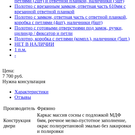
петлями (2шт) и ответной планкой, наличники (5шт)
Полотно с врезанным замком, ответная часть 610мм с
врезанной ответной планкой
Полотно с замком, ответная часть с ответной планкой,
коробка с петлями (4шт), наличники (6шт)
Полотно с готовыми отверстиями под замок, ручки,
цилиндр / фиксатор и петли
Полотно, коробка с петлями (компл.), наличники (5шт.)
НЕТ В НАЛИЧИИ
1 п.м.
-
Цена:
7 700
руб.
Нужна консультация
Характеристики
Отзывы
Производитель
Фрязино
Каркас массив сосны с подложкой МДФ
Конструкция
6мм, реечное мелко-пустотное заполнение,
двери
окрас полиуретановой эмалью без лакировки
и полировки