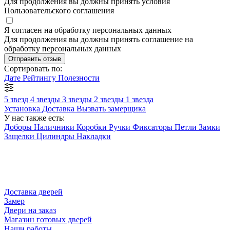
Для продолжения вы должны принять условия
Пользовательского соглашения
Я согласен на обработку персональных данных
Для продолжения вы должны принять соглашение на
обработку персональных данных
Отправить отзыв
Сортировать по:
Дате
Рейтингу
Полезности
5 звезд
4 звезды
3 звезды
2 звезды
1 звезда
Установка
Доставка
Вызвать замерщика
У нас также есть:
Доборы
Наличники
Коробки
Ручки
Фиксаторы
Петли
Замки
Защелки
Цилиндры
Накладки
Доставка дверей
Замер
Двери на заказ
Магазин готовых дверей
Наши работы