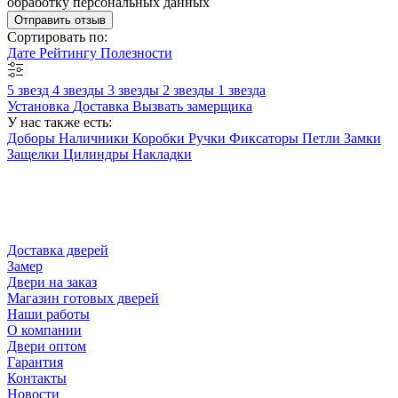
обработку персональных данных
Отправить отзыв
Сортировать по:
Дате
Рейтингу
Полезности
5 звезд
4 звезды
3 звезды
2 звезды
1 звезда
Установка
Доставка
Вызвать замерщика
У нас также есть:
Доборы
Наличники
Коробки
Ручки
Фиксаторы
Петли
Замки
Защелки
Цилиндры
Накладки
Доставка дверей
Замер
Двери на заказ
Магазин готовых дверей
Наши работы
О компании
Двери оптом
Гарантия
Контакты
Новости