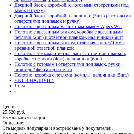
Дверной блок с коробкой (с готовыми отверстиями под
замок и ручку)
Дверной блок с коробкой, наличники (5шт.) (с готовыми
отверстиями под замок и ручку)
Полотно с врезанным магнитным замком Apecs WC
Полотно с врезанным замком, коробка с врезанными
петлями (2шт) и ответной планкой, наличники (5шт)
Полотно с врезанным замком, ответная часть 610мм с
врезанной ответной планкой
Полотно с замком, ответная часть с ответной планкой,
коробка с петлями (4шт), наличники (6шт)
Полотно с готовыми отверстиями под замок, ручки,
цилиндр / фиксатор и петли
Полотно, коробка с петлями (компл.), наличники (5шт.)
НЕТ В НАЛИЧИИ
1 п.м.
-
Цена:
25 520
руб.
Нужна консультация
Описание
Эта модель популярна и востребована у покупателей.
Крашеная дверь «Александрия С2» выполнена в классическом