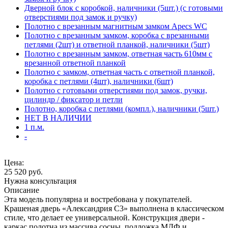
Дверной блок с коробкой, наличники (5шт.) (с готовыми
отверстиями под замок и ручку)
Полотно с врезанным магнитным замком Apecs WC
Полотно с врезанным замком, коробка с врезанными
петлями (2шт) и ответной планкой, наличники (5шт)
Полотно с врезанным замком, ответная часть 610мм с
врезанной ответной планкой
Полотно с замком, ответная часть с ответной планкой,
коробка с петлями (4шт), наличники (6шт)
Полотно с готовыми отверстиями под замок, ручки,
цилиндр / фиксатор и петли
Полотно, коробка с петлями (компл.), наличники (5шт.)
НЕТ В НАЛИЧИИ
1 п.м.
-
Цена:
25 520
руб.
Нужна консультация
Описание
Эта модель популярна и востребована у покупателей.
Крашеная дверь «Александрия С3» выполнена в классическом
стиле, что делает ее универсальной. Конструкция двери -
каркас полотна из массива сосны, подложка МДФ и