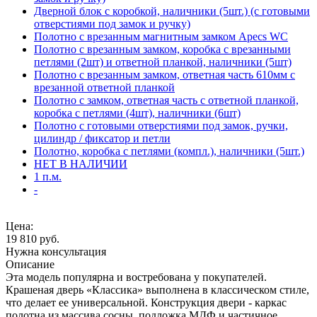
Дверной блок с коробкой, наличники (5шт.) (с готовыми
отверстиями под замок и ручку)
Полотно с врезанным магнитным замком Apecs WC
Полотно с врезанным замком, коробка с врезанными
петлями (2шт) и ответной планкой, наличники (5шт)
Полотно с врезанным замком, ответная часть 610мм с
врезанной ответной планкой
Полотно с замком, ответная часть с ответной планкой,
коробка с петлями (4шт), наличники (6шт)
Полотно с готовыми отверстиями под замок, ручки,
цилиндр / фиксатор и петли
Полотно, коробка с петлями (компл.), наличники (5шт.)
НЕТ В НАЛИЧИИ
1 п.м.
-
Цена:
19 810
руб.
Нужна консультация
Описание
Эта модель популярна и востребована у покупателей.
Крашеная дверь «Классика» выполнена в классическом стиле,
что делает ее универсальной. Конструкция двери - каркас
полотна из массива сосны, подложка МДФ и частичное