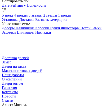
Сортировать по:
Дате
Рейтингу
Полезности
5 звезд
4 звезды
3 звезды
2 звезды
1 звезда
Установка
Доставка
Вызвать замерщика
У нас также есть:
Доборы
Наличники
Коробки
Ручки
Фиксаторы
Петли
Замки
Защелки
Цилиндры
Накладки
Доставка дверей
Замер
Двери на заказ
Магазин готовых дверей
Наши работы
О компании
Двери оптом
Гарантия
Контакты
Новости
Статьи
Адрес: Москва,