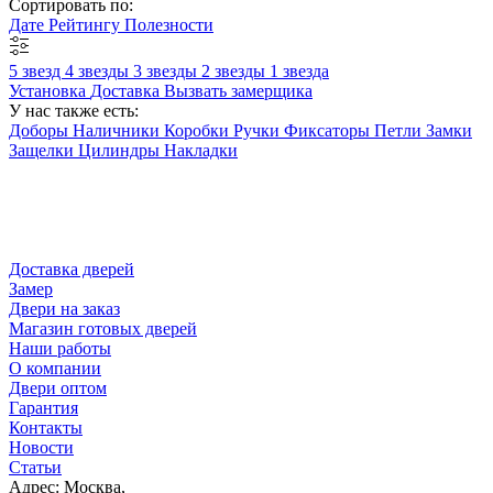
Сортировать по:
Дате
Рейтингу
Полезности
5 звезд
4 звезды
3 звезды
2 звезды
1 звезда
Установка
Доставка
Вызвать замерщика
У нас также есть:
Доборы
Наличники
Коробки
Ручки
Фиксаторы
Петли
Замки
Защелки
Цилиндры
Накладки
Доставка дверей
Замер
Двери на заказ
Магазин готовых дверей
Наши работы
О компании
Двери оптом
Гарантия
Контакты
Новости
Статьи
Адрес: Москва,