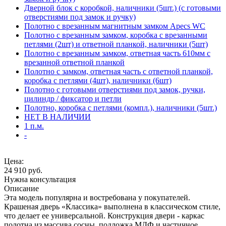
Дверной блок с коробкой, наличники (5шт.) (с готовыми
отверстиями под замок и ручку)
Полотно с врезанным магнитным замком Apecs WC
Полотно с врезанным замком, коробка с врезанными
петлями (2шт) и ответной планкой, наличники (5шт)
Полотно с врезанным замком, ответная часть 610мм с
врезанной ответной планкой
Полотно с замком, ответная часть с ответной планкой,
коробка с петлями (4шт), наличники (6шт)
Полотно с готовыми отверстиями под замок, ручки,
цилиндр / фиксатор и петли
Полотно, коробка с петлями (компл.), наличники (5шт.)
НЕТ В НАЛИЧИИ
1 п.м.
-
Цена:
24 910
руб.
Нужна консультация
Описание
Эта модель популярна и востребована у покупателей.
Крашеная дверь «Классика» выполнена в классическом стиле,
что делает ее универсальной. Конструкция двери - каркас
полотна из массива сосны, подложка МДФ и частичное