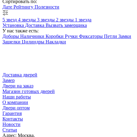
Сортировать по:
Дате
Рейтингу
Полезности
5 звезд
4 звезды
3 звезды
2 звезды
1 звезда
Установка
Доставка
Вызвать замерщика
У нас также есть:
Доборы
Наличники
Коробки
Ручки
Фиксаторы
Петли
Замки
Защелки
Цилиндры
Накладки
Доставка дверей
Замер
Двери на заказ
Магазин готовых дверей
Наши работы
О компании
Двери оптом
Гарантия
Контакты
Новости
Статьи
Адрес: Москва,