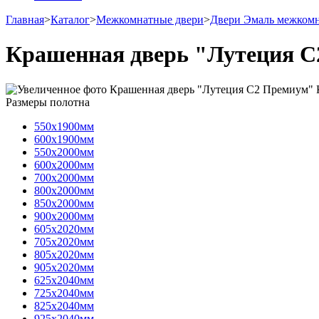
Главная
>
Каталог
>
Межкомнатные двери
>
Двери Эмаль межком
Крашенная дверь "Лутеция С
Размеры полотна
550х1900мм
600х1900мм
550х2000мм
600х2000мм
700х2000мм
800х2000мм
850х2000мм
900х2000мм
605х2020мм
705х2020мм
805х2020мм
905х2020мм
625х2040мм
725х2040мм
825х2040мм
925х2040мм