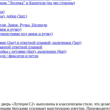
чник "Лесенка" и Капители (на две стороны)
ны)
ы), добор (3шт.)
м, Замок, Ручка, Цилиндр
мок и ручку)
отверстиями под замок и ручку)
ями (2шт) и ответной планкой, наличники (5шт)
езанной ответной планкой
робка с петлями (4шт), наличники (6шт)
ндр / фиксатор и петли
 дверь «Лутеция С2» выполнена в классическом стиле, что делае
нными брусками усиливает конструкцию изнутри. Производитель