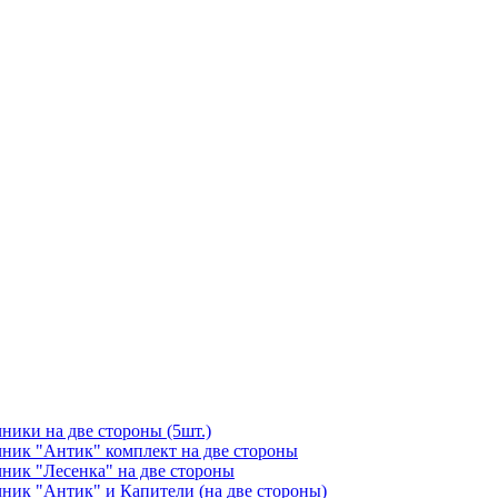
чники на две стороны (5шт.)
ичник "Антик" комплект на две стороны
чник "Лесенка" на две стороны
чник "Антик" и Капители (на две стороны)