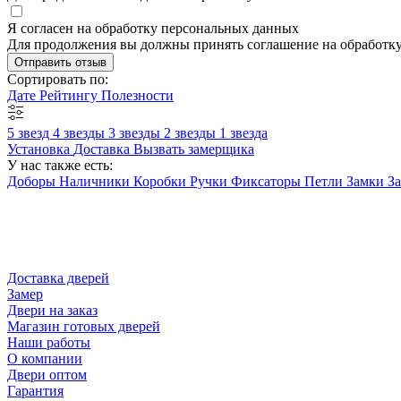
Я согласен на обработку персональных данных
Для продолжения вы должны принять соглашение на обработк
Отправить отзыв
Сортировать по:
Дате
Рейтингу
Полезности
5 звезд
4 звезды
3 звезды
2 звезды
1 звезда
Установка
Доставка
Вызвать замерщика
У нас также есть:
Доборы
Наличники
Коробки
Ручки
Фиксаторы
Петли
Замки
З
Доставка дверей
Замер
Двери на заказ
Магазин готовых дверей
Наши работы
О компании
Двери оптом
Гарантия