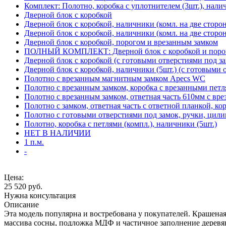
Комплект: Полотно, коробка с уплотнителем (3шт.), нали
Дверной блок с коробкой
Дверной блок с коробкой, наличники (комл. на две сторо
Дверной блок с коробкой, наличники (комл. на две сторон
Дверной блок с коробкой, порогом и врезанным замком
ПОЛНЫЙ КОМПЛЕКТ: Дверной блок с коробкой и порого
Дверной блок с коробкой (с готовыми отверстиями под за
Дверной блок с коробкой, наличники (5шт.) (с готовыми 
Полотно с врезанным магнитным замком Apecs WC
Полотно с врезанным замком, коробка с врезанными петл
Полотно с врезанным замком, ответная часть 610мм с вр
Полотно с замком, ответная часть с ответной планкой, ко
Полотно с готовыми отверстиями под замок, ручки, цили
Полотно, коробка с петлями (компл.), наличники (5шт.)
НЕТ В НАЛИЧИИ
1 п.м.
-
Цена:
25 520
руб.
Нужна консультация
Описание
Эта модель популярна и востребована у покупателей. Крашеная
массива сосны, подложка МДФ и частичное заполнение деревя