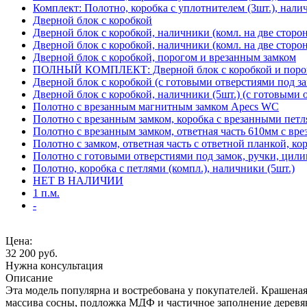
Комплект: Полотно, коробка с уплотнителем (3шт.), нали
Дверной блок с коробкой
Дверной блок с коробкой, наличники (комл. на две сторо
Дверной блок с коробкой, наличники (комл. на две сторон
Дверной блок с коробкой, порогом и врезанным замком
ПОЛНЫЙ КОМПЛЕКТ: Дверной блок с коробкой и порого
Дверной блок с коробкой (с готовыми отверстиями под за
Дверной блок с коробкой, наличники (5шт.) (с готовыми 
Полотно с врезанным магнитным замком Apecs WC
Полотно с врезанным замком, коробка с врезанными петл
Полотно с врезанным замком, ответная часть 610мм с вр
Полотно с замком, ответная часть с ответной планкой, ко
Полотно с готовыми отверстиями под замок, ручки, цили
Полотно, коробка с петлями (компл.), наличники (5шт.)
НЕТ В НАЛИЧИИ
1 п.м.
-
Цена:
32 200
руб.
Нужна консультация
Описание
Эта модель популярна и востребована у покупателей. Крашеная 
массива сосны, подложка МДФ и частичное заполнение деревя