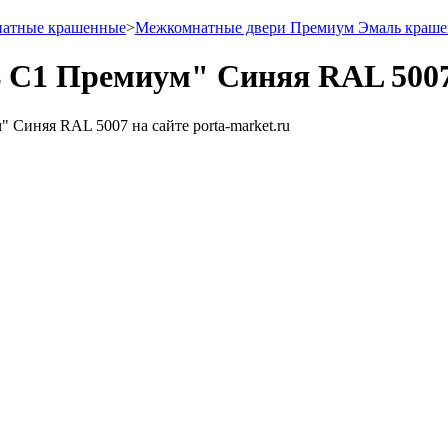
натные крашенные
>
Межкомнатные двери Премиум Эмаль краш
4 С1 Премиум" Синяя RAL 500