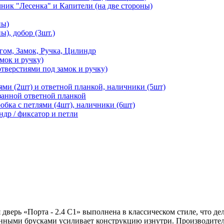
чник "Лесенка" и Капители (на две стороны)
ны)
ы), добор (3шт.)
м, Замок, Ручка, Цилиндр
мок и ручку)
отверстиями под замок и ручку)
ями (2шт) и ответной планкой, наличники (5шт)
езанной ответной планкой
робка с петлями (4шт), наличники (6шт)
ндр / фиксатор и петли
дверь «Порта - 2.4 С1» выполнена в классическом стиле, что дел
нными брусками усиливает конструкцию изнутри. Производитель