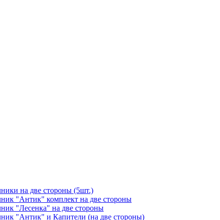
чники на две стороны (5шт.)
ичник "Антик" комплект на две стороны
чник "Лесенка" на две стороны
чник "Антик" и Капители (на две стороны)