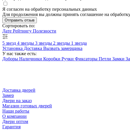
Я согласен на обработку персональных данных
Для продолжения вы должны принять соглашение на обработк
Отправить отзыв
Сортировать по:
Дате
Рейтингу
Полезности
5 звезд
4 звезды
3 звезды
2 звезды
1 звезда
Установка
Доставка
Вызвать замерщика
У нас также есть:
Доборы
Наличники
Коробки
Ручки
Фиксаторы
Петли
Замки
З
Доставка дверей
Замер
Двери на заказ
Магазин готовых дверей
Наши работы
О компании
Двери оптом
Гарантия