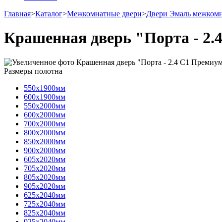
Главная
>
Каталог
>
Межкомнатные двери
>
Двери Эмаль межком
Крашенная дверь "Порта - 2.
Размеры полотна
550х1900мм
600х1900мм
550х2000мм
600х2000мм
700х2000мм
800х2000мм
850х2000мм
900х2000мм
605х2020мм
705х2020мм
805х2020мм
905х2020мм
625х2040мм
725х2040мм
825х2040мм
925х2040мм