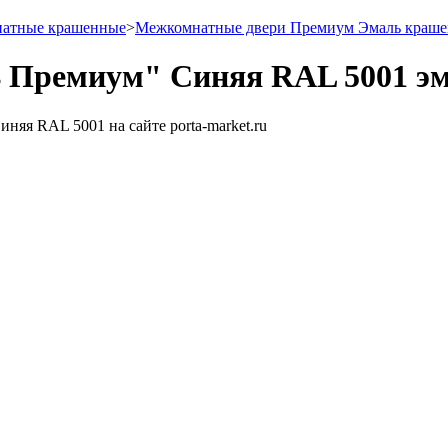
натные крашенные
>
Межкомнатные двери Премиум Эмаль краш
4 Премиум" Синяя RAL 5001 э