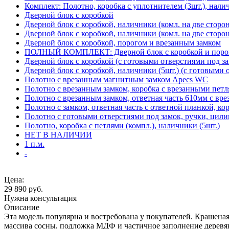
Комплект: Полотно, коробка с уплотнителем (3шт.), нали
Дверной блок с коробкой
Дверной блок с коробкой, наличники (комл. на две сторо
Дверной блок с коробкой, наличники (комл. на две сторон
Дверной блок с коробкой, порогом и врезанным замком
ПОЛНЫЙ КОМПЛЕКТ: Дверной блок с коробкой и порого
Дверной блок с коробкой (с готовыми отверстиями под за
Дверной блок с коробкой, наличники (5шт.) (с готовыми 
Полотно с врезанным магнитным замком Apecs WC
Полотно с врезанным замком, коробка с врезанными петл
Полотно с врезанным замком, ответная часть 610мм с вр
Полотно с замком, ответная часть с ответной планкой, ко
Полотно с готовыми отверстиями под замок, ручки, цили
Полотно, коробка с петлями (компл.), наличники (5шт.)
НЕТ В НАЛИЧИИ
1 п.м.
-
Цена:
29 890
руб.
Нужна консультация
Описание
Эта модель популярна и востребована у покупателей. Крашеная 
массива сосны, подложка МДФ и частичное заполнение деревя