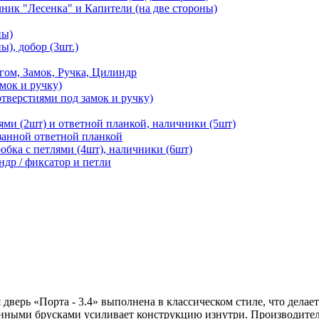
чник "Лесенка" и Капители (на две стороны)
ны)
ы), добор (3шт.)
м, Замок, Ручка, Цилиндр
мок и ручку)
отверстиями под замок и ручку)
ями (2шт) и ответной планкой, наличники (5шт)
езанной ответной планкой
робка с петлями (4шт), наличники (6шт)
ндр / фиксатор и петли
дверь «Порта - 3.4» выполнена в классическом стиле, что делает
нными брусками усиливает конструкцию изнутри. Производитель