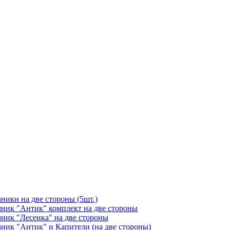
чники на две стороны (5шт.)
ичник "Антик" комплект на две стороны
чник "Лесенка" на две стороны
чник "Антик" и Капители (на две стороны)