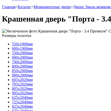
Главная
>
Каталог
>
Межкомнатные двери
>
Двери Эмаль межком
Крашенная дверь "Порта - 3.
Размеры полотна
550х1900мм
600х1900мм
550х2000мм
600х2000мм
700х2000мм
800х2000мм
850х2000мм
900х2000мм
605х2020мм
705х2020мм
805х2020мм
905х2020мм
625х2040мм
725х2040мм
825х2040мм
925х2040мм