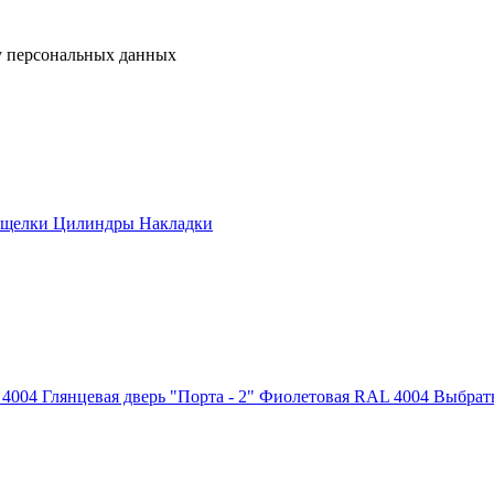
у персональных данных
ащелки
Цилиндры
Накладки
Глянцевая дверь "Порта - 2" Фиолетовая RAL 4004
Выбрать