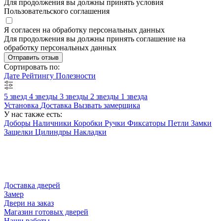
Для продолжения вы должны принять условия
Пользовательского соглашения
Я согласен на обработку персональных данных
Для продолжения вы должны принять соглашение на
обработку персональных данных
Отправить отзыв
Сортировать по:
Дате
Рейтингу
Полезности
5 звезд
4 звезды
3 звезды
2 звезды
1 звезда
Установка
Доставка
Вызвать замерщика
У нас также есть:
Доборы
Наличники
Коробки
Ручки
Фиксаторы
Петли
Замки
Защелки
Цилиндры
Накладки
Доставка дверей
Замер
Двери на заказ
Магазин готовых дверей
Наши работы