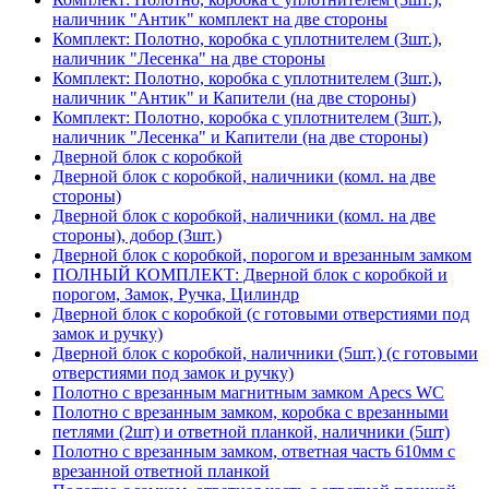
наличник "Антик" комплект на две стороны
Комплект: Полотно, коробка с уплотнителем (3шт.),
наличник "Лесенка" на две стороны
Комплект: Полотно, коробка с уплотнителем (3шт.),
наличник "Антик" и Капители (на две стороны)
Комплект: Полотно, коробка с уплотнителем (3шт.),
наличник "Лесенка" и Капители (на две стороны)
Дверной блок с коробкой
Дверной блок с коробкой, наличники (комл. на две
стороны)
Дверной блок с коробкой, наличники (комл. на две
стороны), добор (3шт.)
Дверной блок с коробкой, порогом и врезанным замком
ПОЛНЫЙ КОМПЛЕКТ: Дверной блок с коробкой и
порогом, Замок, Ручка, Цилиндр
Дверной блок с коробкой (с готовыми отверстиями под
замок и ручку)
Дверной блок с коробкой, наличники (5шт.) (с готовыми
отверстиями под замок и ручку)
Полотно с врезанным магнитным замком Apecs WC
Полотно с врезанным замком, коробка с врезанными
петлями (2шт) и ответной планкой, наличники (5шт)
Полотно с врезанным замком, ответная часть 610мм с
врезанной ответной планкой