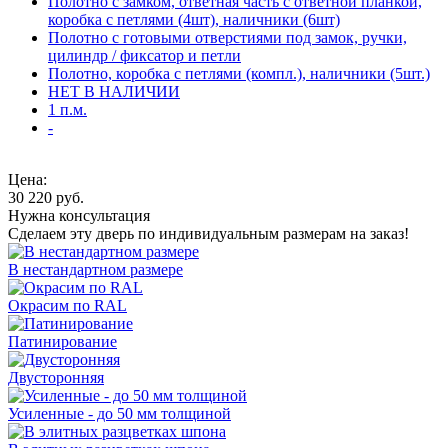
Полотно с замком, ответная часть с ответной планкой,
коробка с петлями (4шт), наличники (6шт)
Полотно с готовыми отверстиями под замок, ручки,
цилиндр / фиксатор и петли
Полотно, коробка с петлями (компл.), наличники (5шт.)
НЕТ В НАЛИЧИИ
1 п.м.
-
Цена:
30 220
руб.
Нужна консультация
Сделаем эту дверь по индивидуальным размерам на заказ!
В нестандартном размере
Окрасим по RAL
Патинирование
Двусторонняя
Усиленные - до 50 мм толщиной