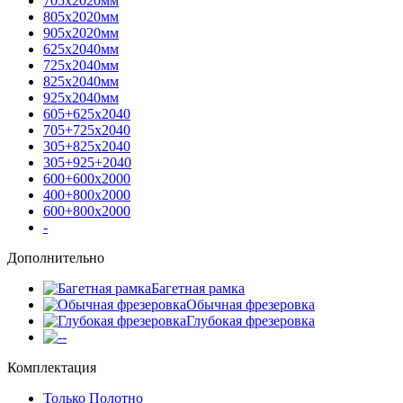
705х2020мм
805х2020мм
905х2020мм
625х2040мм
725х2040мм
825х2040мм
925х2040мм
605+625х2040
705+725х2040
305+825х2040
305+925+2040
600+600х2000
400+800х2000
600+800х2000
-
Дополнительно
Багетная рамка
Обычная фрезеровка
Глубокая фрезеровка
-
Комплектация
Только Полотно