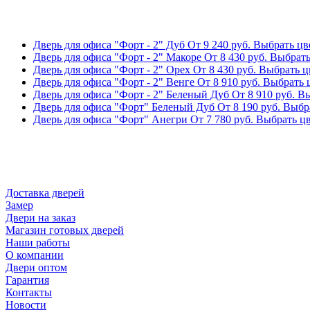
Дверь для офиса "Форт - 2" Дуб
От
9 240
руб.
Выбрать цве
Дверь для офиса "Форт - 2" Макоре
От
8 430
руб.
Выбрать
Дверь для офиса "Форт - 2" Орех
От
8 430
руб.
Выбрать ц
Дверь для офиса "Форт - 2" Венге
От
8 910
руб.
Выбрать ц
Дверь для офиса "Форт - 2" Беленый Дуб
От
8 910
руб.
Вы
Дверь для офиса "Форт" Беленый Дуб
От
8 190
руб.
Выбра
Дверь для офиса "Форт" Анегри
От
7 780
руб.
Выбрать цв
Доставка дверей
Замер
Двери на заказ
Магазин готовых дверей
Наши работы
О компании
Двери оптом
Гарантия
Контакты
Новости