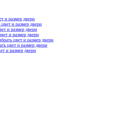
т и размер двери
 цвет и размер двери
вет и размер двери
вет и размер двери
брать цвет и размер двери
ть цвет и размер двери
ет и размер двери