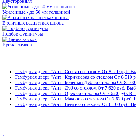
Двусторонняя
Усиленные - до 50 мм толщиной
В элитных разцветках шпона
Подбор фурнитуры
Врезка замков
Тамбурная дверь "Ант" Серая со стеклом
От
8 510
руб.
Вы
Тамбурная дверь "Ант" Коричневая со стеклом
От
8 510
р
Тамбурная дверь "Ант" Беленый Дуб со стеклом
От
8 10
Тамбурная дверь "Ант" Дуб со стеклом
От
7 620
руб.
Выбр
Тамбурная дверь "Ант" Орех со стеклом
От
7 620
руб.
Выб
Тамбурная дверь "Ант" Макоре со стеклом
От
7 620
руб.
Тамбурная дверь "Ант" Венге со стеклом
От
8 100
руб.
Вы