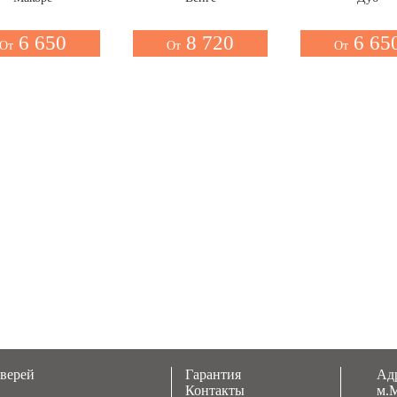
6 650
8 720
6 65
От
От
От
дверей
Гарантия
Адр
Контакты
м.