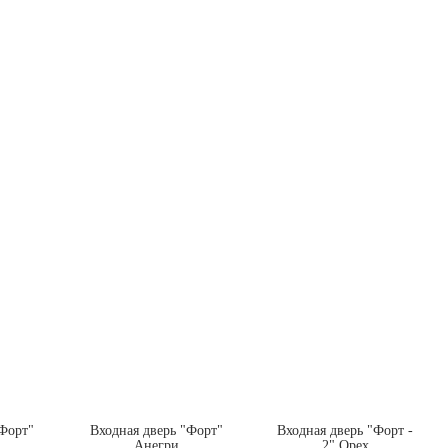
"Форт"
Входная дверь "Форт"
Входная дверь "Форт -
Анегри
2" Орех