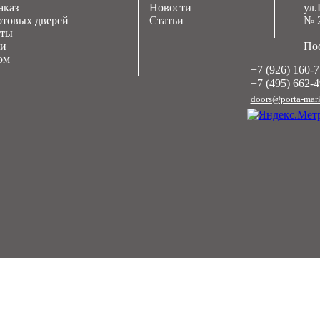
аказ
Новости
ул.
отовых дверей
Статьи
№ 
оты
ии
Пос
ом
+7 (926) 160-7
+7 (495) 662-4
doors@porta-mark