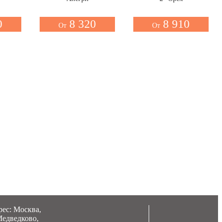
0
8 320
8 910
От
От
ес: Москва,
Медведково,