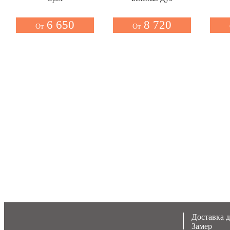
6 650
8 720
От
От
Доставка 
Замер