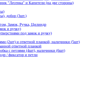
чник "Лесенка" и Капители (на две стороны)
ны)
ы), добор (3шт.)
м, Замок, Ручка, Цилиндр
мок и ручку)
отверстиями под замок и ручку)
ями (2шт) и ответной планкой, наличники (5шт)
езанной ответной планкой
робка с петлями (4шт), наличники (6шт)
ндр / фиксатор и петли