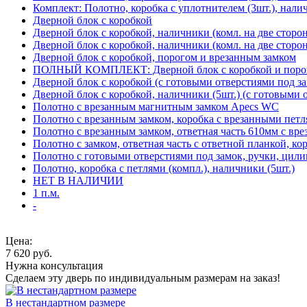
Комплект: Полотно, коробка с уплотнителем (3шт.), нали
Дверной блок с коробкой
Дверной блок с коробкой, наличники (комл. на две сторо
Дверной блок с коробкой, наличники (комл. на две сторон
Дверной блок с коробкой, порогом и врезанным замком
ПОЛНЫЙ КОМПЛЕКТ: Дверной блок с коробкой и порого
Дверной блок с коробкой (с готовыми отверстиями под за
Дверной блок с коробкой, наличники (5шт.) (с готовыми 
Полотно с врезанным магнитным замком Apecs WC
Полотно с врезанным замком, коробка с врезанными петл
Полотно с врезанным замком, ответная часть 610мм с вр
Полотно с замком, ответная часть с ответной планкой, ко
Полотно с готовыми отверстиями под замок, ручки, цили
Полотно, коробка с петлями (компл.), наличники (5шт.)
НЕТ В НАЛИЧИИ
1 п.м.
-
Цена:
7 620
руб.
Нужна консультация
Сделаем эту дверь по индивидуальным размерам на заказ!
В нестандартном размере