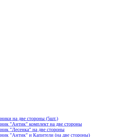
чники на две стороны (5шт.)
ичник "Антик" комплект на две стороны
чник "Лесенка" на две стороны
чник "Антик" и Капители (на две стороны)