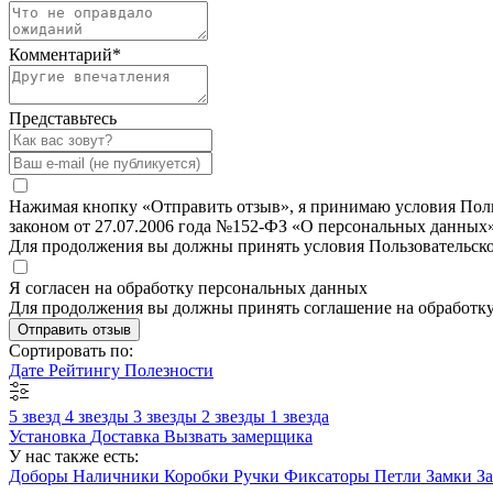
Комментарий
*
Представьтесь
Нажимая кнопку «Отправить отзыв», я принимаю условия Польз
законом от 27.07.2006 года №152-ФЗ «О персональных данных»
Для продолжения вы должны принять условия Пользовательск
Я согласен на обработку персональных данных
Для продолжения вы должны принять соглашение на обработк
Отправить отзыв
Сортировать по:
Дате
Рейтингу
Полезности
5 звезд
4 звезды
3 звезды
2 звезды
1 звезда
Установка
Доставка
Вызвать замерщика
У нас также есть:
Доборы
Наличники
Коробки
Ручки
Фиксаторы
Петли
Замки
З