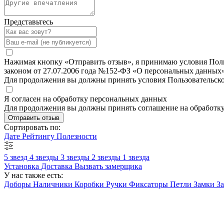
Представьтесь
Нажимая кнопку «Отправить отзыв», я принимаю условия Польз
законом от 27.07.2006 года №152-ФЗ «О персональных данных»
Для продолжения вы должны принять условия Пользовательск
Я согласен на обработку персональных данных
Для продолжения вы должны принять соглашение на обработк
Отправить отзыв
Сортировать по:
Дате
Рейтингу
Полезности
5 звезд
4 звезды
3 звезды
2 звезды
1 звезда
Установка
Доставка
Вызвать замерщика
У нас также есть:
Доборы
Наличники
Коробки
Ручки
Фиксаторы
Петли
Замки
З