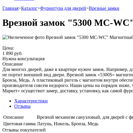
Главная
>
Каталог
>
Фурнитура для дверей
>
Врезные замки
Врезной замок "5300 MC-WC
Цена:
1 890
руб.
Нужна консультация
Описание
Для многих дверей, даже в квартире нужен замок. Например, дл
не портит внешний вид двери. Врезной замок «5300S» магнитн
Бронза, Медь. А пластиковый ригель с магнитом внутри обесп
производителя совсем недорого. Наши цены на порядок ниже, 
Маркет» осуществит замер, доставку, установку, как самой фурн
Характеристики
Отзывы
Описание
Врезной механизм санузловый, для дверей с ф
Цветовая гамма
Латунь, Никель, Бронза, Медь
Отзывы покупателей