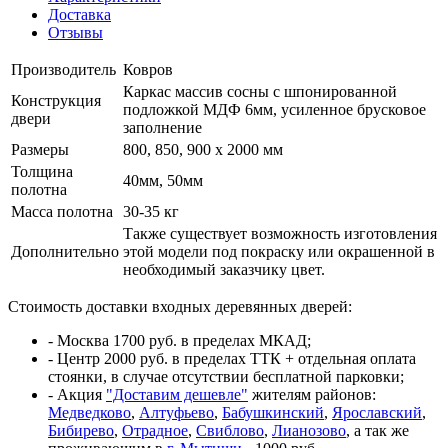
Доставка
Отзывы
Производитель
Ковров
Каркас массив сосны с шпонированной
Конструкция
подложкой МДФ 6мм, усиленное брусковое
двери
заполнение
Размеры
800, 850, 900 x 2000 мм
Толщина
40мм, 50мм
полотна
Масса полотна
30-35 кг
Также существует возможность изготовления
Дополнительно
этой модели под покраску или окрашенной в
необходимый заказчику цвет.
Стоимость доставки входных деревянных дверей:
- Москва 1700 руб. в пределах МКАД;
- Центр 2000 руб. в пределах ТТК + отдельная оплата
стоянки, в случае отсутствии бесплатной парковки;
- Акция
"Доставим дешевле"
жителям районов:
Медведково
,
Алтуфьево
,
Бабушкинский
,
Ярославский
,
Бибирево
,
Отрадное
,
Свиблово
,
Лианозово
, а так же