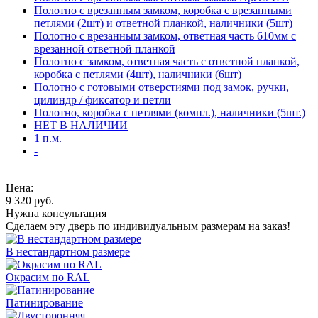
Полотно с врезанным замком, коробка с врезанными
петлями (2шт) и ответной планкой, наличники (5шт)
Полотно с врезанным замком, ответная часть 610мм с
врезанной ответной планкой
Полотно с замком, ответная часть с ответной планкой,
коробка с петлями (4шт), наличники (6шт)
Полотно с готовыми отверстиями под замок, ручки,
цилиндр / фиксатор и петли
Полотно, коробка с петлями (компл.), наличники (5шт.)
НЕТ В НАЛИЧИИ
1 п.м.
-
Цена:
9 320
руб.
Нужна консультация
Сделаем эту дверь по индивидуальным размерам на заказ!
В нестандартном размере
Окрасим по RAL
Патинирование