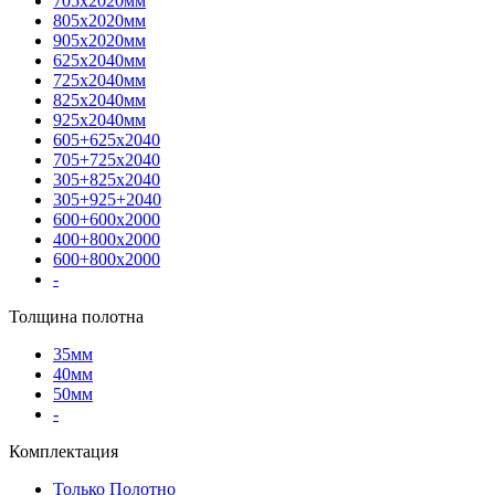
705х2020мм
805х2020мм
905х2020мм
625х2040мм
725х2040мм
825х2040мм
925х2040мм
605+625х2040
705+725х2040
305+825х2040
305+925+2040
600+600х2000
400+800х2000
600+800х2000
-
Толщина полотна
35мм
40мм
50мм
-
Комплектация
Только Полотно