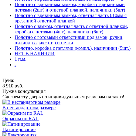
Полотно с врезанным замком, коробка с врезанными
петлями (2шт) и ответной планкой, наличники (5шт)
Полотно с врезанным замком, ответная часть 610мм с
врезанной ответной планкой
Полотно с замком, ответная часть с ответной планкой,
коробка с петлями (4шт), наличники (6шт)
Полотно с готовыми отверстиями под замок, ручки,
цилиндр / фиксатор и петли
Полотно, коробка с петлями (компл.), наличники (5шт.)
НЕТ В НАЛИЧИИ
1 п.м.
-
Цена:
8 910
руб.
Нужна консультация
Сделаем эту дверь по индивидуальным размерам на заказ!
В нестандартном размере
Окрасим по RAL
Патинирование