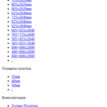
705х2020мм
805х2020мм
905х2020мм
625х2040мм
725х2040мм
825х2040мм
925х2040мм
605+625х2040
705+725х2040
305+825х2040
305+925+2040
600+600х2000
400+800х2000
600+800х2000
-
Толщина полотна
35мм
40мм
50мм
-
Комплектация
Только Полотно