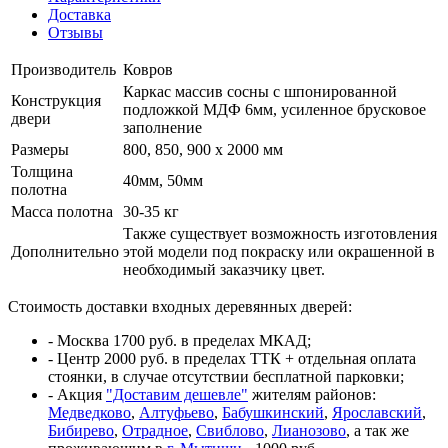
Доставка
Отзывы
Производитель
Ковров
Каркас массив сосны с шпонированной
Конструкция
подложкой МДФ 6мм, усиленное брусковое
двери
заполнение
Размеры
800, 850, 900 x 2000 мм
Толщина
40мм, 50мм
полотна
Масса полотна
30-35 кг
Также существует возможность изготовления
Дополнительно
этой модели под покраску или окрашенной в
необходимый заказчику цвет.
Стоимость доставки входных деревянных дверей:
- Москва 1700 руб. в пределах МКАД;
- Центр 2000 руб. в пределах ТТК + отдельная оплата
стоянки, в случае отсутствии бесплатной парковки;
- Акция
"Доставим дешевле"
жителям районов:
Медведково
,
Алтуфьево
,
Бабушкинский
,
Ярославский
,
Бибирево
,
Отрадное
,
Свиблово
,
Лианозово
, а так же