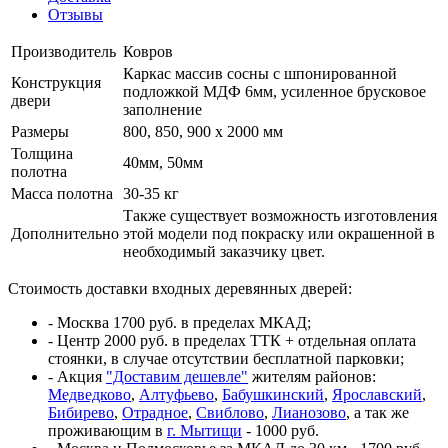
Отзывы
Производитель
Ковров
Каркас массив сосны с шпонированной
Конструкция
подложкой МДФ 6мм, усиленное брусковое
двери
заполнение
Размеры
800, 850, 900 x 2000 мм
Толщина
40мм, 50мм
полотна
Масса полотна
30-35 кг
Также существует возможность изготовления
Дополнительно
этой модели под покраску или окрашенной в
необходимый заказчику цвет.
Стоимость доставки входных деревянных дверей:
- Москва 1700 руб. в пределах МКАД;
- Центр 2000 руб. в пределах ТТК + отдельная оплата
стоянки, в случае отсутствии бесплатной парковки;
- Акция
"Доставим дешевле"
жителям районов:
Медведково
,
Алтуфьево
,
Бабушкинский
,
Ярославский
,
Бибирево
,
Отрадное
,
Свиблово
,
Лианозово
, а так же
проживающим в
г. Мытищи
- 1000 руб.