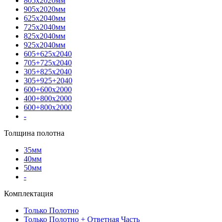
805х2020мм
905х2020мм
625х2040мм
725х2040мм
825х2040мм
925х2040мм
605+625х2040
705+725х2040
305+825х2040
305+925+2040
600+600х2000
400+800х2000
600+800х2000
-
Толщина полотна
35мм
40мм
50мм
-
Комплектация
Только Полотно
Только Полотно + Ответная Часть