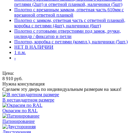
петлями (2шт) и ответной планкой, наличники (5шт)
Полотно с врезанным замком, ответная часть 610мм с
врезанной ответной планкой
Полотно с замком, ответная часть с ответной планкой,
коробка с петлями (4шт), наличники (6шт)
Полотно с готовыми отверстиями под замок, ручки,
цилиндр / фиксатор и петли
Полотно, коробка с петлями (компл.), наличники (5шт.)
НЕТ В НАЛИЧИИ
1 п.м.
-
Цена:
8 910
руб.
Нужна консультация
Сделаем эту дверь по индивидуальным размерам на заказ!
В нестандартном размере
Окрасим по RAL
Патинирование
Двусторонняя