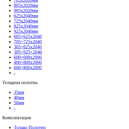
705х2020мм
805х2020мм
905х2020мм
625х2040мм
725х2040мм
825х2040мм
925х2040мм
605+625х2040
705+725х2040
305+825х2040
305+925+2040
600+600х2000
400+800х2000
600+800х2000
-
Толщина полотна
35мм
40мм
50мм
-
Комплектация
Только Полотно