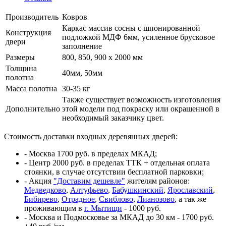
Производитель
Ковров
Каркас массив сосны с шпонированной
Конструкция
подложкой МДФ 6мм, усиленное брусковое
двери
заполнение
Размеры
800, 850, 900 x 2000 мм
Толщина
40мм, 50мм
полотна
Масса полотна
30-35 кг
Также существует возможность изготовления
Дополнительно
этой модели под покраску или окрашенной в
необходимый заказчику цвет.
Стоимость доставки входных деревянных дверей:
- Москва 1700 руб. в пределах МКАД;
- Центр 2000 руб. в пределах ТТК + отдельная оплата
стоянки, в случае отсутствии бесплатной парковки;
- Акция
"Доставим дешевле"
жителям районов:
Медведково
,
Алтуфьево
,
Бабушкинский
,
Ярославский
,
Бибирево
,
Отрадное
,
Свиблово
,
Лианозово
, а так же
проживающим в
г. Мытищи
- 1000 руб.
- Москва и Подмосковье за МКАД до 30 км - 1700 руб.