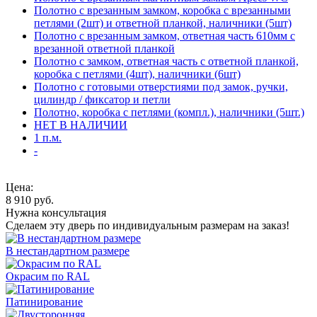
Полотно с врезанным замком, коробка с врезанными
петлями (2шт) и ответной планкой, наличники (5шт)
Полотно с врезанным замком, ответная часть 610мм с
врезанной ответной планкой
Полотно с замком, ответная часть с ответной планкой,
коробка с петлями (4шт), наличники (6шт)
Полотно с готовыми отверстиями под замок, ручки,
цилиндр / фиксатор и петли
Полотно, коробка с петлями (компл.), наличники (5шт.)
НЕТ В НАЛИЧИИ
1 п.м.
-
Цена:
8 910
руб.
Нужна консультация
Сделаем эту дверь по индивидуальным размерам на заказ!
В нестандартном размере
Окрасим по RAL
Патинирование