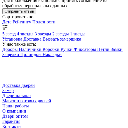
Для продолжения вы должны принять соглашение на
обработку персональных данных
Отправить отзыв
Сортировать по:
Дате
Рейтингу
Полезности
5 звезд
4 звезды
3 звезды
2 звезды
1 звезда
Установка
Доставка
Вызвать замерщика
У нас также есть:
Доборы
Наличники
Коробки
Ручки
Фиксаторы
Петли
Замки
Защелки
Цилиндры
Накладки
Доставка дверей
Замер
Двери на заказ
Магазин готовых дверей
Наши работы
О компании
Двери оптом
Гарантия
Контакты