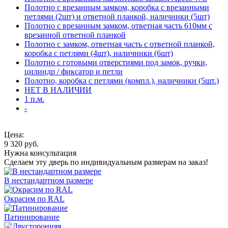
Полотно с врезанным замком, коробка с врезанными
петлями (2шт) и ответной планкой, наличники (5шт)
Полотно с врезанным замком, ответная часть 610мм с
врезанной ответной планкой
Полотно с замком, ответная часть с ответной планкой,
коробка с петлями (4шт), наличники (6шт)
Полотно с готовыми отверстиями под замок, ручки,
цилиндр / фиксатор и петли
Полотно, коробка с петлями (компл.), наличники (5шт.)
НЕТ В НАЛИЧИИ
1 п.м.
-
Цена:
9 320
руб.
Нужна консультация
Сделаем эту дверь по индивидуальным размерам на заказ!
В нестандартном размере
Окрасим по RAL
Патинирование