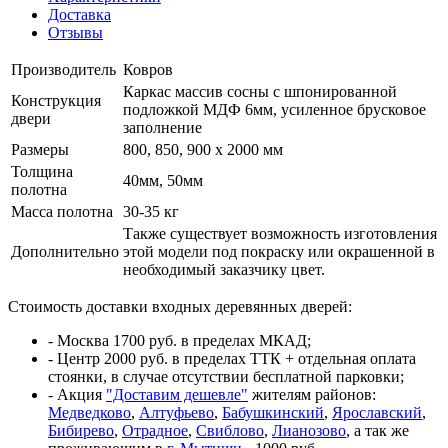
Доставка
Отзывы
Производитель
Ковров
Каркас массив сосны с шпонированной
Конструкция
подложкой МДФ 6мм, усиленное брусковое
двери
заполнение
Размеры
800, 850, 900 x 2000 мм
Толщина
40мм, 50мм
полотна
Масса полотна
30-35 кг
Также существует возможность изготовления
Дополнительно
этой модели под покраску или окрашенной в
необходимый заказчику цвет.
Стоимость доставки входных деревянных дверей:
- Москва 1700 руб. в пределах МКАД;
- Центр 2000 руб. в пределах ТТК + отдельная оплата
стоянки, в случае отсутствии бесплатной парковки;
- Акция
"Доставим дешевле"
жителям районов:
Медведково
,
Алтуфьево
,
Бабушкинский
,
Ярославский
,
Бибирево
,
Отрадное
,
Свиблово
,
Лианозово
, а так же