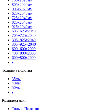
705х2020мм
805х2020мм
905х2020мм
625х2040мм
725х2040мм
825х2040мм
925х2040мм
605+625х2040
705+725х2040
305+825х2040
305+925+2040
600+600х2000
400+800х2000
600+800х2000
-
Толщина полотна
35мм
40мм
50мм
-
Комплектация
Только Полотно