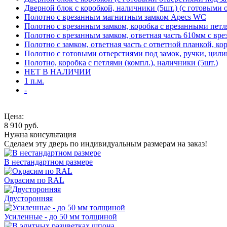
Дверной блок с коробкой, наличники (5шт.) (с готовыми 
Полотно с врезанным магнитным замком Apecs WC
Полотно с врезанным замком, коробка с врезанными петл
Полотно с врезанным замком, ответная часть 610мм с вр
Полотно с замком, ответная часть с ответной планкой, ко
Полотно с готовыми отверстиями под замок, ручки, цили
Полотно, коробка с петлями (компл.), наличники (5шт.)
НЕТ В НАЛИЧИИ
1 п.м.
-
Цена:
8 910
руб.
Нужна консультация
Сделаем эту дверь по индивидуальным размерам на заказ!
В нестандартном размере
Окрасим по RAL
Двусторонняя
Усиленные - до 50 мм толщиной