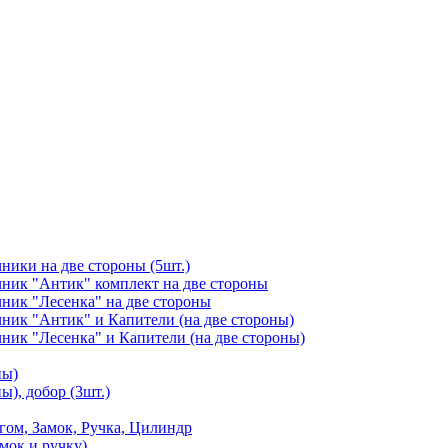
чники на две стороны (5шт.)
ичник "Антик" комплект на две стороны
чник "Лесенка" на две стороны
чник "Антик" и Капители (на две стороны)
чник "Лесенка" и Капители (на две стороны)
ны)
ы), добор (3шт.)
м, Замок, Ручка, Цилиндр
мок и ручку)