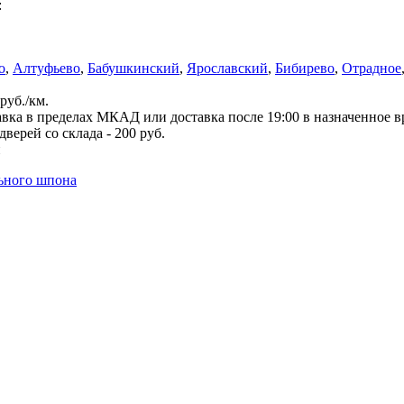
:
о
,
Алтуфьево
,
Бабушкинский
,
Ярославский
,
Бибирево
,
Отрадное
руб./км.
вка в пределах МКАД или доставка после 19:00 в назначенное 
верей со склада - 200 руб.
й
льного шпона