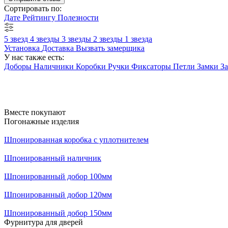
Сортировать по:
Дате
Рейтингу
Полезности
5 звезд
4 звезды
3 звезды
2 звезды
1 звезда
Установка
Доставка
Вызвать замерщика
У нас также есть:
Доборы
Наличники
Коробки
Ручки
Фиксаторы
Петли
Замки
З
Вместе покупают
Погонажные изделия
Шпонированная коробка с уплотнителем
Шпонированный наличник
Шпонированный добор 100мм
Шпонированный добор 120мм
Шпонированный добор 150мм
Фурнитура для дверей