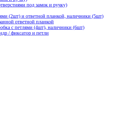
отверстиями под замок и ручку)
ями (2шт) и ответной планкой, наличники (5шт)
езанной ответной планкой
робка с петлями (4шт), наличники (6шт)
ндр / фиксатор и петли