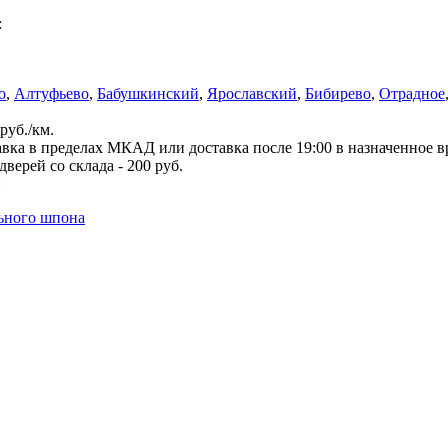
:
о
,
Алтуфьево
,
Бабушкинский
,
Ярославский
,
Бибирево
,
Отрадное
руб./км.
вка в пределах МКАД или доставка после 19:00 в назначенное 
верей со склада - 200 руб.
й
льного шпона