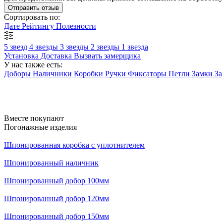
Отправить отзыв
Сортировать по:
Дате
Рейтингу
Полезности
5 звезд
4 звезды
3 звезды
2 звезды
1 звезда
Установка
Доставка
Вызвать замерщика
У нас также есть:
Доборы
Наличники
Коробки
Ручки
Фиксаторы
Петли
Замки
З
Вместе покупают
Погонажные изделия
Шпонированная коробка с уплотнителем
Шпонированный наличник
Шпонированный добор 100мм
Шпонированный добор 120мм
Шпонированный добор 150мм