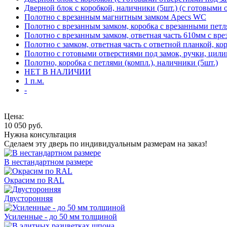
Дверной блок с коробкой, наличники (5шт.) (с готовыми 
Полотно с врезанным магнитным замком Apecs WC
Полотно с врезанным замком, коробка с врезанными петл
Полотно с врезанным замком, ответная часть 610мм с вр
Полотно с замком, ответная часть с ответной планкой, ко
Полотно с готовыми отверстиями под замок, ручки, цили
Полотно, коробка с петлями (компл.), наличники (5шт.)
НЕТ В НАЛИЧИИ
1 п.м.
-
Цена:
10 050
руб.
Нужна консультация
Сделаем эту дверь по индивидуальным размерам на заказ!
В нестандартном размере
Окрасим по RAL
Двусторонняя
Усиленные - до 50 мм толщиной