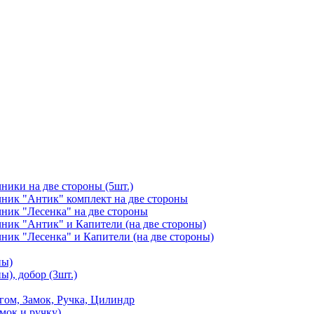
чники на две стороны (5шт.)
ичник "Антик" комплект на две стороны
чник "Лесенка" на две стороны
чник "Антик" и Капители (на две стороны)
чник "Лесенка" и Капители (на две стороны)
ны)
ы), добор (3шт.)
м, Замок, Ручка, Цилиндр
мок и ручку)