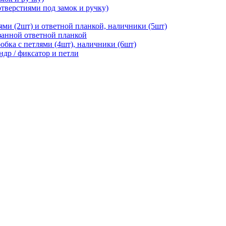
отверстиями под замок и ручку)
ями (2шт) и ответной планкой, наличники (5шт)
езанной ответной планкой
робка с петлями (4шт), наличники (6шт)
ндр / фиксатор и петли