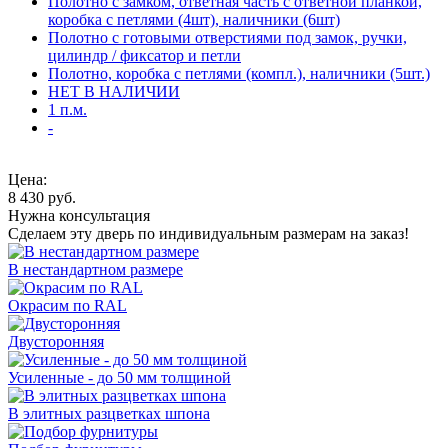
Полотно с замком, ответная часть с ответной планкой,
коробка с петлями (4шт), наличники (6шт)
Полотно с готовыми отверстиями под замок, ручки,
цилиндр / фиксатор и петли
Полотно, коробка с петлями (компл.), наличники (5шт.)
НЕТ В НАЛИЧИИ
1 п.м.
-
Цена:
8 430
руб.
Нужна консультация
Сделаем эту дверь по индивидуальным размерам на заказ!
В нестандартном размере
Окрасим по RAL
Двусторонняя
Усиленные - до 50 мм толщиной
В элитных разцветках шпона