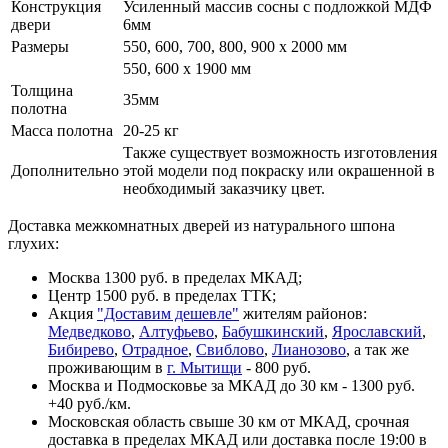
Конструкция
Усиленный массив сосны с подложкой МДФ
двери
6мм
Размеры
550, 600, 700, 800, 900 x 2000 мм
550, 600 х 1900 мм
Толщина
35мм
полотна
Масса полотна
20-25 кг
Также существует возможность изготовления
Дополнительно
этой модели под покраску или окрашенной в
необходимый заказчику цвет.
Доставка межкомнатных дверей из натурального шпона
глухих:
Москва 1300 руб. в пределах МКАД;
Центр 1500 руб. в пределах ТТК;
Акция
"Доставим дешевле"
жителям районов:
Медведково
,
Алтуфьево
,
Бабушкинский
,
Ярославский
,
Бибирево
,
Отрадное
,
Свиблово
,
Лианозово
, а так же
проживающим в
г. Мытищи
- 800 руб.
Москва и Подмосковье за МКАД до 30 км - 1300 руб.
+40 руб./км.
Московская область свыше 30 км от МКАД, срочная
доставка в пределах МКАД или доставка после 19:00 в