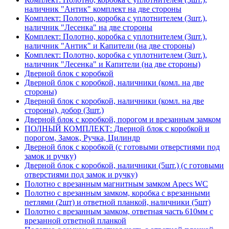
наличник "Антик" комплект на две стороны
Комплект: Полотно, коробка с уплотнителем (3шт.),
наличник "Лесенка" на две стороны
Комплект: Полотно, коробка с уплотнителем (3шт.),
наличник "Антик" и Капители (на две стороны)
Комплект: Полотно, коробка с уплотнителем (3шт.),
наличник "Лесенка" и Капители (на две стороны)
Дверной блок с коробкой
Дверной блок с коробкой, наличники (комл. на две
стороны)
Дверной блок с коробкой, наличники (комл. на две
стороны), добор (3шт.)
Дверной блок с коробкой, порогом и врезанным замком
ПОЛНЫЙ КОМПЛЕКТ: Дверной блок с коробкой и
порогом, Замок, Ручка, Цилиндр
Дверной блок с коробкой (с готовыми отверстиями под
замок и ручку)
Дверной блок с коробкой, наличники (5шт.) (с готовыми
отверстиями под замок и ручку)
Полотно с врезанным магнитным замком Apecs WC
Полотно с врезанным замком, коробка с врезанными
петлями (2шт) и ответной планкой, наличники (5шт)
Полотно с врезанным замком, ответная часть 610мм с
врезанной ответной планкой