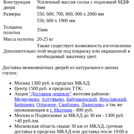
Конструкция
Усиленный массив сосны с подложкой МДФ
двери
6мм
Размеры
550, 600, 700, 800, 900 x 2000 мм
550, 600 х 1900 мм
Толщина
35мм
полотна
Масса полотна
20-25 кг
Также существует возможность изготовления
Дополнительно
этой модели под покраску или окрашенной в
необходимый заказчику цвет.
Доставка межкомнатных дверей из натурального шпона
глухих:
Москва 1300 руб. в пределах МКАД;
Центр 1500 руб. в пределах ТТК;
Акция
"Доставим дешевле"
жителям районов:
Медведково
,
Алтуфьево
,
Бабушкинский
,
Ярославский
,
Бибирево
,
Отрадное
,
Свиблово
,
Лианозово
, а так же
проживающим в
г. Мытищи
- 800 руб.
Москва и Подмосковье за МКАД до 30 км - 1300 руб.
+40 руб./км.
Московская область свыше 30 км от МКАД, срочная
доставка в пределах МКАД или доставка после 19:00 в