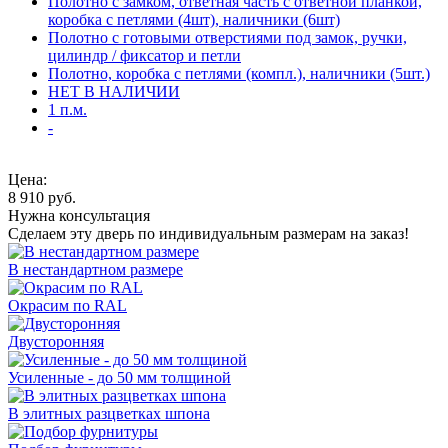
Полотно с замком, ответная часть с ответной планкой,
коробка с петлями (4шт), наличники (6шт)
Полотно с готовыми отверстиями под замок, ручки,
цилиндр / фиксатор и петли
Полотно, коробка с петлями (компл.), наличники (5шт.)
НЕТ В НАЛИЧИИ
1 п.м.
-
Цена:
8 910
руб.
Нужна консультация
Сделаем эту дверь по индивидуальным размерам на заказ!
В нестандартном размере
Окрасим по RAL
Двусторонняя
Усиленные - до 50 мм толщиной
В элитных разцветках шпона