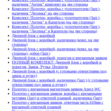
наличник "Антик" комплект на две стороны
Комплект: Полотно, коробка с уплотнителем (3шт.),
наличник "Лесенка" на две стороны
Комплект: Полотно, коробка с уплотнителем (3шт.),
наличник "Антик" и Капители (на две стороны)
Комплект: Полотно, коробка с уплотнителем (3шт.),
наличник "Лесенка" и Капители (на две стороны)
Дверной блок с коробкой
Дверной блок с коробкой, наличники (комл. на две
стороны)
Дверной блок с коробкой, наличники (комл. на две
стороны), добор (3шт.)
Дверной блок с коробкой, порогом и врезанным замком
ПОЛНЫЙ КОМПЛЕКТ: Дверной блок с коробкой и
порогом, Замок, Ручка, Цилиндр
Дверной блок с коробкой (с готовыми отверстиями под
замок и ручку)
Дверной блок с коробкой, наличники (5шт.) (с готовыми
отверстиями под замок и ручку)
Полотно с врезанным магнитным замком Apecs WC
Полотно с врезанным замком, коробка с врезанными
петлями (2шт) и ответной планкой, наличники (5шт)
Полотно с врезанным замком, ответная часть 610мм с
врезанной ответной планкой