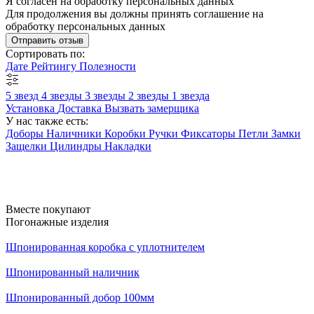
Я согласен на обработку персональных данных
Для продолжения вы должны принять соглашение на
обработку персональных данных
Отправить отзыв
Сортировать по:
Дате
Рейтингу
Полезности
5 звезд
4 звезды
3 звезды
2 звезды
1 звезда
Установка
Доставка
Вызвать замерщика
У нас также есть:
Доборы
Наличники
Коробки
Ручки
Фиксаторы
Петли
Замки
Защелки
Цилиндры
Накладки
Вместе покупают
Погонажные изделия
Шпонированная коробка с уплотнителем
Шпонированный наличник
Шпонированный добор 100мм