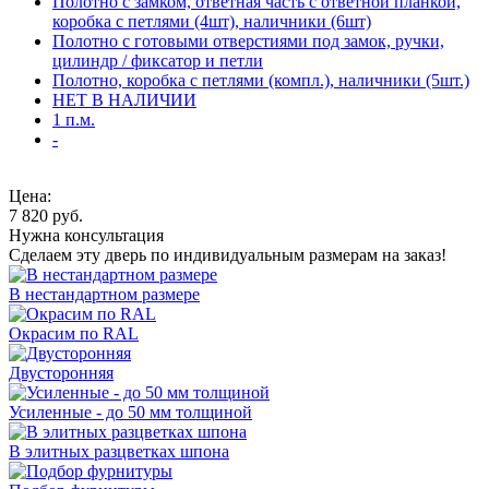
Полотно с замком, ответная часть с ответной планкой,
коробка с петлями (4шт), наличники (6шт)
Полотно с готовыми отверстиями под замок, ручки,
цилиндр / фиксатор и петли
Полотно, коробка с петлями (компл.), наличники (5шт.)
НЕТ В НАЛИЧИИ
1 п.м.
-
Цена:
7 820
руб.
Нужна консультация
Сделаем эту дверь по индивидуальным размерам на заказ!
В нестандартном размере
Окрасим по RAL
Двусторонняя
Усиленные - до 50 мм толщиной
В элитных разцветках шпона