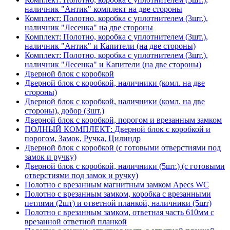
наличник "Антик" комплект на две стороны
Комплект: Полотно, коробка с уплотнителем (3шт.),
наличник "Лесенка" на две стороны
Комплект: Полотно, коробка с уплотнителем (3шт.),
наличник "Антик" и Капители (на две стороны)
Комплект: Полотно, коробка с уплотнителем (3шт.),
наличник "Лесенка" и Капители (на две стороны)
Дверной блок с коробкой
Дверной блок с коробкой, наличники (комл. на две
стороны)
Дверной блок с коробкой, наличники (комл. на две
стороны), добор (3шт.)
Дверной блок с коробкой, порогом и врезанным замком
ПОЛНЫЙ КОМПЛЕКТ: Дверной блок с коробкой и
порогом, Замок, Ручка, Цилиндр
Дверной блок с коробкой (с готовыми отверстиями под
замок и ручку)
Дверной блок с коробкой, наличники (5шт.) (с готовыми
отверстиями под замок и ручку)
Полотно с врезанным магнитным замком Apecs WC
Полотно с врезанным замком, коробка с врезанными
петлями (2шт) и ответной планкой, наличники (5шт)
Полотно с врезанным замком, ответная часть 610мм с
врезанной ответной планкой