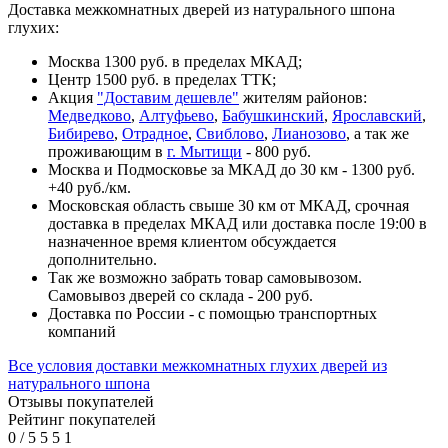
Доставка межкомнатных дверей из натурального шпона
глухих:
Москва 1300 руб. в пределах МКАД;
Центр 1500 руб. в пределах ТТК;
Акция
"Доставим дешевле"
жителям районов:
Медведково
,
Алтуфьево
,
Бабушкинский
,
Ярославский
,
Бибирево
,
Отрадное
,
Свиблово
,
Лианозово
, а так же
проживающим в
г. Мытищи
- 800 руб.
Москва и Подмосковье за МКАД до 30 км - 1300 руб.
+40 руб./км.
Московская область свыше 30 км от МКАД, срочная
доставка в пределах МКАД или доставка после 19:00 в
назначенное время клиентом обсуждается
дополнительно.
Так же возможно забрать товар самовывозом.
Самовывоз дверей со склада - 200 руб.
Доставка по России - с помощью транспортных
компаний
Все условия доставки межкомнатных глухих дверей из
натурального шпона
Отзывы покупателей
Рейтинг покупателей
0
/
5
5
5
1