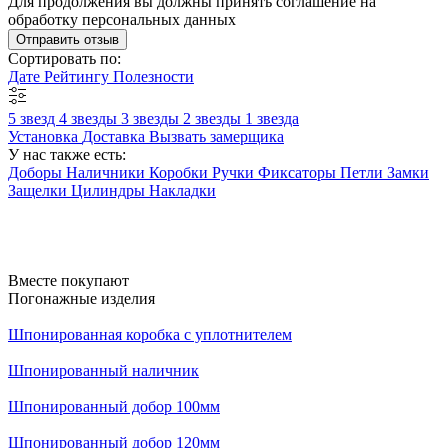
Для продолжения вы должны принять соглашение на
обработку персональных данных
Отправить отзыв
Сортировать по:
Дате
Рейтингу
Полезности
5 звезд
4 звезды
3 звезды
2 звезды
1 звезда
Установка
Доставка
Вызвать замерщика
У нас также есть:
Доборы
Наличники
Коробки
Ручки
Фиксаторы
Петли
Замки
Защелки
Цилиндры
Накладки
Вместе покупают
Погонажные изделия
Шпонированная коробка с уплотнителем
Шпонированный наличник
Шпонированный добор 100мм
Шпонированный добор 120мм