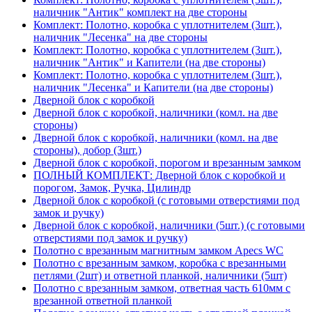
наличник "Антик" комплект на две стороны
Комплект: Полотно, коробка с уплотнителем (3шт.),
наличник "Лесенка" на две стороны
Комплект: Полотно, коробка с уплотнителем (3шт.),
наличник "Антик" и Капители (на две стороны)
Комплект: Полотно, коробка с уплотнителем (3шт.),
наличник "Лесенка" и Капители (на две стороны)
Дверной блок с коробкой
Дверной блок с коробкой, наличники (комл. на две
стороны)
Дверной блок с коробкой, наличники (комл. на две
стороны), добор (3шт.)
Дверной блок с коробкой, порогом и врезанным замком
ПОЛНЫЙ КОМПЛЕКТ: Дверной блок с коробкой и
порогом, Замок, Ручка, Цилиндр
Дверной блок с коробкой (с готовыми отверстиями под
замок и ручку)
Дверной блок с коробкой, наличники (5шт.) (с готовыми
отверстиями под замок и ручку)
Полотно с врезанным магнитным замком Apecs WC
Полотно с врезанным замком, коробка с врезанными
петлями (2шт) и ответной планкой, наличники (5шт)
Полотно с врезанным замком, ответная часть 610мм с
врезанной ответной планкой