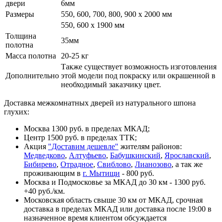
двери
6мм
Размеры
550, 600, 700, 800, 900 x 2000 мм
550, 600 х 1900 мм
Толщина
35мм
полотна
Масса полотна
20-25 кг
Также существует возможность изготовления
Дополнительно
этой модели под покраску или окрашенной в
необходимый заказчику цвет.
Доставка межкомнатных дверей из натурального шпона
глухих:
Москва 1300 руб. в пределах МКАД;
Центр 1500 руб. в пределах ТТК;
Акция
"Доставим дешевле"
жителям районов:
Медведково
,
Алтуфьево
,
Бабушкинский
,
Ярославский
,
Бибирево
,
Отрадное
,
Свиблово
,
Лианозово
, а так же
проживающим в
г. Мытищи
- 800 руб.
Москва и Подмосковье за МКАД до 30 км - 1300 руб.
+40 руб./км.
Московская область свыше 30 км от МКАД, срочная
доставка в пределах МКАД или доставка после 19:00 в
назначенное время клиентом обсуждается