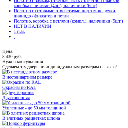
Полотно с замком, ответная часть с ответной планкой,
коробка с петлями (4шт), наличники (6шт)
Полотно с готовыми отверстиями под замок, ручки,
цилиндр / фиксатор и петли
Полотно, коробка с петлями (компл.), наличники (5шт.)
НЕТ В НАЛИЧИИ
1 п.м.
-
Цена:
8 430
руб.
Нужна консультация
Сделаем эту дверь по индивидуальным размерам на заказ!
В нестандартном размере
Окрасим по RAL
Двусторонняя
Усиленные - до 50 мм толщиной
В элитных разцветках шпона