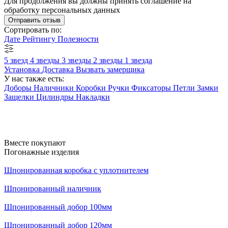
Для продолжения вы должны принять соглашение на
обработку персональных данных
Отправить отзыв
Сортировать по:
Дате
Рейтингу
Полезности
5 звезд
4 звезды
3 звезды
2 звезды
1 звезда
Установка
Доставка
Вызвать замерщика
У нас также есть:
Доборы
Наличники
Коробки
Ручки
Фиксаторы
Петли
Замки
Защелки
Цилиндры
Накладки
Вместе покупают
Погонажные изделия
Шпонированная коробка с уплотнителем
Шпонированный наличник
Шпонированный добор 100мм
Шпонированный добор 120мм