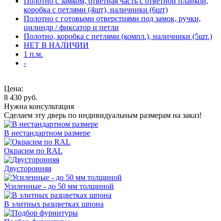
Полотно с замком, ответная часть с ответной планкой,
коробка с петлями (4шт), наличники (6шт)
Полотно с готовыми отверстиями под замок, ручки,
цилиндр / фиксатор и петли
Полотно, коробка с петлями (компл.), наличники (5шт.)
НЕТ В НАЛИЧИИ
1 п.м.
-
Цена:
8 430
руб.
Нужна консультация
Сделаем эту дверь по индивидуальным размерам на заказ!
В нестандартном размере
Окрасим по RAL
Двусторонняя
Усиленные - до 50 мм толщиной
В элитных разцветках шпона