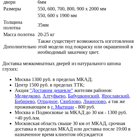
двери
6мм
Размеры
550, 600, 700, 800, 900 x 2000 мм
550, 600 х 1900 мм
Толщина
35мм
полотна
Масса полотна
20-25 кг
Также существует возможность изготовления
Дополнительно
этой модели под покраску или окрашенной в
необходимый заказчику цвет.
Доставка межкомнатных дверей из натурального шпона
глухих:
Москва 1300 руб. в пределах МКАД;
Центр 1500 руб. в пределах ТТК;
Акция
"Доставим дешевле"
жителям районов:
Медведково
,
Алтуфьево
,
Бабушкинский
,
Ярославский
,
Бибирево
,
Отрадное
,
Свиблово
,
Лианозово
, а так же
проживающим в
г. Мытищи
- 800 руб.
Москва и Подмосковье за МКАД до 30 км - 1300 руб.
+40 руб./км.
Московская область свыше 30 км от МКАД, срочная
доставка в пределах МКАД или доставка после 19:00 в
назначенное время клиентом обсуждается