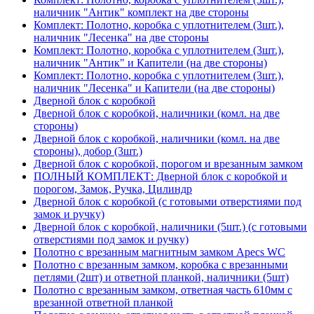
наличник "Антик" комплект на две стороны
Комплект: Полотно, коробка с уплотнителем (3шт.),
наличник "Лесенка" на две стороны
Комплект: Полотно, коробка с уплотнителем (3шт.),
наличник "Антик" и Капители (на две стороны)
Комплект: Полотно, коробка с уплотнителем (3шт.),
наличник "Лесенка" и Капители (на две стороны)
Дверной блок с коробкой
Дверной блок с коробкой, наличники (комл. на две
стороны)
Дверной блок с коробкой, наличники (комл. на две
стороны), добор (3шт.)
Дверной блок с коробкой, порогом и врезанным замком
ПОЛНЫЙ КОМПЛЕКТ: Дверной блок с коробкой и
порогом, Замок, Ручка, Цилиндр
Дверной блок с коробкой (с готовыми отверстиями под
замок и ручку)
Дверной блок с коробкой, наличники (5шт.) (с готовыми
отверстиями под замок и ручку)
Полотно с врезанным магнитным замком Apecs WC
Полотно с врезанным замком, коробка с врезанными
петлями (2шт) и ответной планкой, наличники (5шт)
Полотно с врезанным замком, ответная часть 610мм с
врезанной ответной планкой