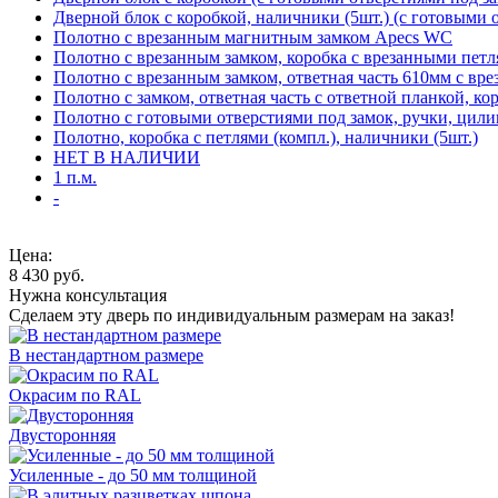
Дверной блок с коробкой, наличники (5шт.) (с готовыми 
Полотно с врезанным магнитным замком Apecs WC
Полотно с врезанным замком, коробка с врезанными петл
Полотно с врезанным замком, ответная часть 610мм с вр
Полотно с замком, ответная часть с ответной планкой, ко
Полотно с готовыми отверстиями под замок, ручки, цили
Полотно, коробка с петлями (компл.), наличники (5шт.)
НЕТ В НАЛИЧИИ
1 п.м.
-
Цена:
8 430
руб.
Нужна консультация
Сделаем эту дверь по индивидуальным размерам на заказ!
В нестандартном размере
Окрасим по RAL
Двусторонняя
Усиленные - до 50 мм толщиной