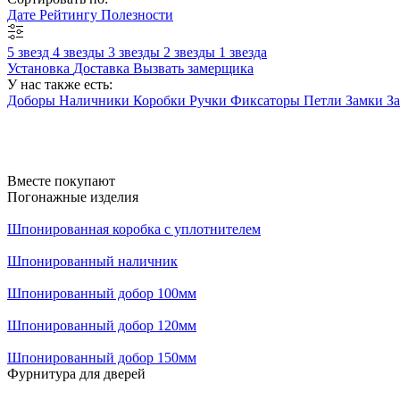
Дате
Рейтингу
Полезности
5 звезд
4 звезды
3 звезды
2 звезды
1 звезда
Установка
Доставка
Вызвать замерщика
У нас также есть:
Доборы
Наличники
Коробки
Ручки
Фиксаторы
Петли
Замки
З
Вместе покупают
Погонажные изделия
Шпонированная коробка с уплотнителем
Шпонированный наличник
Шпонированный добор 100мм
Шпонированный добор 120мм
Шпонированный добор 150мм
Фурнитура для дверей