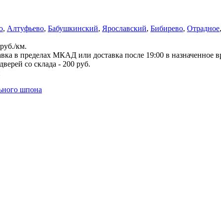
о
,
Алтуфьево
,
Бабушкинский
,
Ярославский
,
Бибирево
,
Отрадное
руб./км.
вка в пределах МКАД или доставка после 19:00 в назначенное 
верей со склада - 200 руб.
й
льного шпона