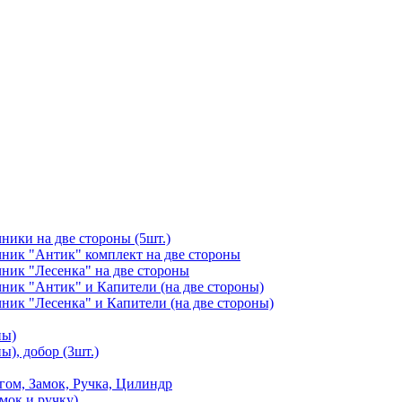
чники на две стороны (5шт.)
ичник "Антик" комплект на две стороны
чник "Лесенка" на две стороны
чник "Антик" и Капители (на две стороны)
чник "Лесенка" и Капители (на две стороны)
ны)
ы), добор (3шт.)
м, Замок, Ручка, Цилиндр
мок и ручку)