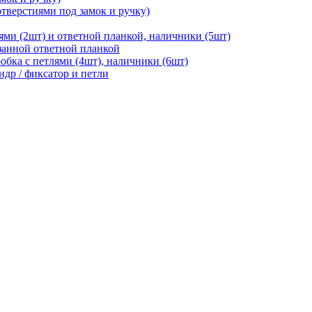
отверстиями под замок и ручку)
ями (2шт) и ответной планкой, наличники (5шт)
езанной ответной планкой
робка с петлями (4шт), наличники (6шт)
ндр / фиксатор и петли