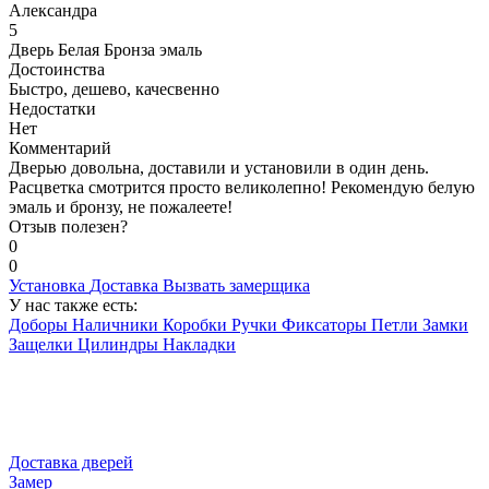
Александра
5
Дверь Белая Бронза эмаль
Достоинства
Быстро, дешево, качесвенно
Недостатки
Нет
Комментарий
Дверью довольна, доставили и установили в один день.
Расцветка смотрится просто великолепно! Рекомендую белую
эмаль и бронзу, не пожалеете!
Отзыв полезен?
0
0
Установка
Доставка
Вызвать замерщика
У нас также есть:
Доборы
Наличники
Коробки
Ручки
Фиксаторы
Петли
Замки
Защелки
Цилиндры
Накладки
Доставка дверей
Замер