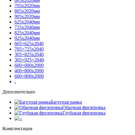
605х2020мм
705х2020мм
805х2020мм
905х2020мм
625х2040мм
725х2040мм
825х2040мм
925х2040мм
605+625х2040
705+725х2040
305+825х2040
305+925+2040
600+600х2000
400+800х2000
600+800х2000
-
Дополнительно
Багетная рамка
Обычная фрезеровка
Глубокая фрезеровка
-
Комплектация