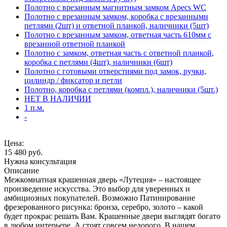
Полотно с врезанным магнитным замком Apecs WC
Полотно с врезанным замком, коробка с врезанными
петлями (2шт) и ответной планкой, наличники (5шт)
Полотно с врезанным замком, ответная часть 610мм с
врезанной ответной планкой
Полотно с замком, ответная часть с ответной планкой,
коробка с петлями (4шт), наличники (6шт)
Полотно с готовыми отверстиями под замок, ручки,
цилиндр / фиксатор и петли
Полотно, коробка с петлями (компл.), наличники (5шт.)
НЕТ В НАЛИЧИИ
1 п.м.
-
Цена:
15 480
руб.
Нужна консультация
Описание
Межкомнатная крашенная дверь «Лутеция» – настоящее
произведение искусства. Это выбор для уверенных и
амбициозных покупателей. Возможно Патинирование
фрезерованного рисунка: бронза, серебро, золото – какой
будет прокрас решать Вам. Крашенные двери выглядят богато
в любом интерьере. А стоят совсем недорого. В нашем