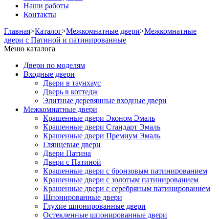
Наши работы
Контакты
Главная
>
Каталог
>
Межкомнатные двери
>
Межкомнатные
двери с Патиной и патинированные
Меню каталога
Двери по моделям
Входные двери
Двери в таунхаус
Дверь в коттедж
Элитные деревянные входные двери
Межкомнатные двери
Крашенные двери Эконом Эмаль
Крашенные двери Стандарт Эмаль
Крашенные двери Премиум Эмаль
Глянцевые двери
Двери Патина
Двери с Патиной
Крашенные двери с бронзовым патинированием
Крашенные двери с золотым патинированием
Крашенные двери с серебряным патинированием
Шпонированные двери
Глухие шпонированные двери
Остекленные шпонированные двери