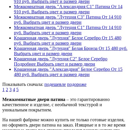
910
руб.
Выбрать цвет и размер двери
Межкомнатная дверь "Александрия С1" Патина
От
14
910
руб.
Выбрать цвет и размер двери
Межкомнатная дверь "Лутеция С3" Патина
От
14 910
руб.
Выбрать цвет и размер двери
Межкомнатная дверь "Лутеция С1" Патина
От
14 910
руб.
Выбрать цвет и размер двери
Крашенная дверь "Лутеция" Белое Серебро
От
15 480
руб.
Выбрать цвет и размер двери
Крашенная дверь "Лутеция" Белая Бронза
От
15 480
руб.
Выбрать цвет и размер двери
Крашенная дверь "Лутеция С2" Белое Серебро
Подробнее
Выбрать цвет и размер двери
Крашенная дверь "Александрия" Белое Серебро
От
15
480
руб.
Выбрать цвет и размер двери
Показывать сначала:
подешевле
подороже
1
2
3
4
5
Межкомнатные двери патина
– это гарантированно
качественное и изделие, с необычной текстурой и
уникальным покрытием.
На нашей фабрике можно купить не только готовые изделия,
но оформить двери патина на заказ. Изящные и в то же время