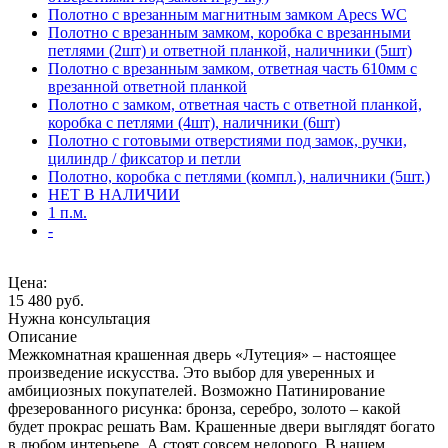
Полотно с врезанным магнитным замком Apecs WC
Полотно с врезанным замком, коробка с врезанными
петлями (2шт) и ответной планкой, наличники (5шт)
Полотно с врезанным замком, ответная часть 610мм с
врезанной ответной планкой
Полотно с замком, ответная часть с ответной планкой,
коробка с петлями (4шт), наличники (6шт)
Полотно с готовыми отверстиями под замок, ручки,
цилиндр / фиксатор и петли
Полотно, коробка с петлями (компл.), наличники (5шт.)
НЕТ В НАЛИЧИИ
1 п.м.
-
Цена:
15 480
руб.
Нужна консультация
Описание
Межкомнатная крашенная дверь «Лутеция» – настоящее
произведение искусства. Это выбор для уверенных и
амбициозных покупателей. Возможно Патинирование
фрезерованного рисунка: бронза, серебро, золото – какой
будет прокрас решать Вам. Крашенные двери выглядят богато
в любом интерьере. А стоят совсем недорого. В нашем