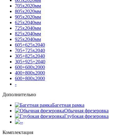
605х2020мм
705х2020мм
805х2020мм
905х2020мм
625х2040мм
725х2040мм
825х2040мм
925х2040мм
605+625х2040
705+725х2040
305+825х2040
305+925+2040
600+600х2000
400+800х2000
600+800х2000
-
Дополнительно
Багетная рамка
Обычная фрезеровка
Глубокая фрезеровка
-
Комплектация