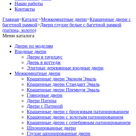
Наши работы
Контакты
Главная
>
Каталог
>
Межкомнатные двери
>
Крашенные двери с
багетной рамкой
>
Двери глухие белые с багетной рамкой
(патина, золото)
Меню каталога
Двери по моделям
Входные двери
Двери в таунхаус
Дверь в коттедж
Элитные деревянные входные двери
Межкомнатные двери
Крашенные двери Эконом Эмаль
Крашенные двери Стандарт Эмаль
Крашенные двери Премиум Эмаль
Глянцевые двери
Двери Патина
Двери с Патиной
Крашенные двери с бронзовым патинированием
Крашенные двери с золотым патинированием
Крашенные двери с серебряным патинированием
Шпонированные двери
Глухие шпонированные двери