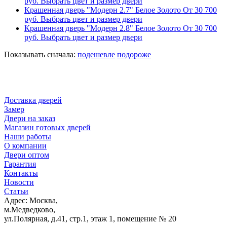
руб.
Выбрать цвет и размер двери
Крашенная дверь "Модерн 2.7" Белое Золото
От
30 700
руб.
Выбрать цвет и размер двери
Крашенная дверь "Модерн 2.8" Белое Золото
От
30 700
руб.
Выбрать цвет и размер двери
Показывать сначала:
подешевле
подороже
Доставка дверей
Замер
Двери на заказ
Магазин готовых дверей
Наши работы
О компании
Двери оптом
Гарантия
Контакты
Новости
Статьи
Адрес: Москва,
м.Медведково,
ул.Полярная, д.41, стр.1, этаж 1, помещение № 20