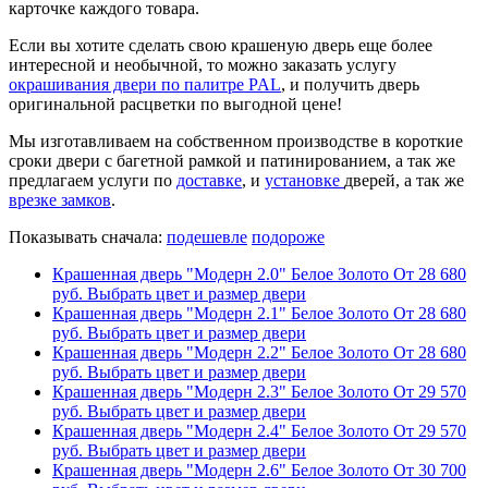
карточке каждого товара.
Если вы хотите сделать свою крашеную дверь еще более
интересной и необычной, то можно заказать услугу
окрашивания двери по палитре PAL
, и получить дверь
оригинальной расцветки по выгодной цене!
Мы изготавливаем на собственном производстве в короткие
сроки двери с багетной рамкой и патинированием, а так же
предлагаем услуги по
доставке
, и
установке
дверей, а так же
врезке замков
.
Показывать сначала:
подешевле
подороже
Крашенная дверь "Модерн 2.0" Белое Золото
От
28 680
руб.
Выбрать цвет и размер двери
Крашенная дверь "Модерн 2.1" Белое Золото
От
28 680
руб.
Выбрать цвет и размер двери
Крашенная дверь "Модерн 2.2" Белое Золото
От
28 680
руб.
Выбрать цвет и размер двери
Крашенная дверь "Модерн 2.3" Белое Золото
От
29 570
руб.
Выбрать цвет и размер двери
Крашенная дверь "Модерн 2.4" Белое Золото
От
29 570
руб.
Выбрать цвет и размер двери
Крашенная дверь "Модерн 2.6" Белое Золото
От
30 700