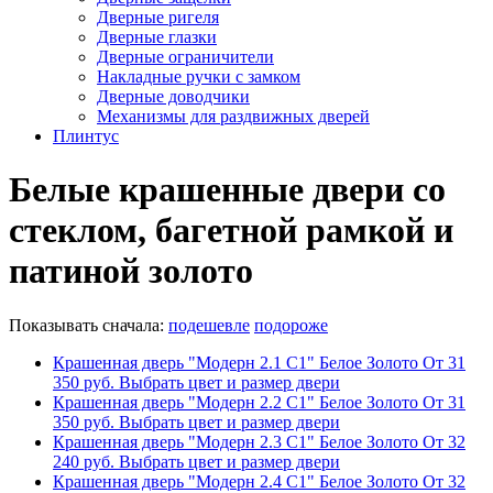
Дверные ригеля
Дверные глазки
Дверные ограничители
Накладные ручки с замком
Дверные доводчики
Механизмы для раздвижных дверей
Плинтус
Белые крашенные двери со
стеклом, багетной рамкой и
патиной золото
Показывать сначала:
подешевле
подороже
Крашенная дверь "Модерн 2.1 С1" Белое Золото
От
31
350
руб.
Выбрать цвет и размер двери
Крашенная дверь "Модерн 2.2 С1" Белое Золото
От
31
350
руб.
Выбрать цвет и размер двери
Крашенная дверь "Модерн 2.3 С1" Белое Золото
От
32
240
руб.
Выбрать цвет и размер двери
Крашенная дверь "Модерн 2.4 С1" Белое Золото
От
32