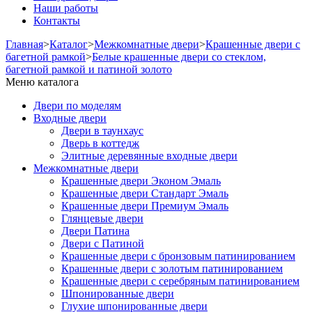
Наши работы
Контакты
Главная
>
Каталог
>
Межкомнатные двери
>
Крашенные двери с
багетной рамкой
>
Белые крашенные двери со стеклом,
багетной рамкой и патиной золото
Меню каталога
Двери по моделям
Входные двери
Двери в таунхаус
Дверь в коттедж
Элитные деревянные входные двери
Межкомнатные двери
Крашенные двери Эконом Эмаль
Крашенные двери Стандарт Эмаль
Крашенные двери Премиум Эмаль
Глянцевые двери
Двери Патина
Двери с Патиной
Крашенные двери с бронзовым патинированием
Крашенные двери с золотым патинированием
Крашенные двери с серебряным патинированием
Шпонированные двери
Глухие шпонированные двери