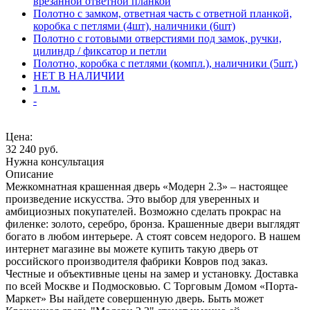
врезанной ответной планкой
Полотно с замком, ответная часть с ответной планкой,
коробка с петлями (4шт), наличники (6шт)
Полотно с готовыми отверстиями под замок, ручки,
цилиндр / фиксатор и петли
Полотно, коробка с петлями (компл.), наличники (5шт.)
НЕТ В НАЛИЧИИ
1 п.м.
-
Цена:
32 240
руб.
Нужна консультация
Описание
Межкомнатная крашенная дверь «Модерн 2.3» – настоящее
произведение искусства. Это выбор для уверенных и
амбициозных покупателей. Возможно сделать прокрас на
филенке: золото, серебро, бронза. Крашенные двери выглядят
богато в любом интерьере. А стоят совсем недорого. В нашем
интернет магазине вы можете купить такую дверь от
российского производителя фабрики Ковров под заказ.
Честные и объективные цены на замер и установку. Доставка
по всей Москве и Подмосковью. С Торговым Домом «Порта-
Маркет» Вы найдете совершенную дверь. Быть может