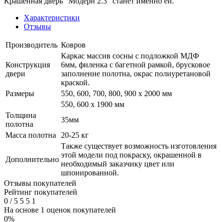
Крашенная дверь "Модерн 2.3" станет именно ей.
Характеристики
Отзывы
Производитель
Ковров
Каркас массив сосны с подложкой МДФ
Конструкция
6мм, филенка с багетной рамкой, брусковое
двери
заполнение полотна, окрас полиуретановой
краской.
Размеры
550, 600, 700, 800, 900 x 2000 мм
550, 600 х 1900 мм
Толщина
35мм
полотна
Масса полотна
20-25 кг
Также существует возможность изготовления
этой модели под покраску, окрашенной в
Дополнительно
необходимый заказчику цвет или
шпонированной.
Отзывы покупателей
Рейтинг покупателей
0
/
5
5
5
1
На основе 1 оценок покупателей
0%