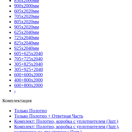
850х2000мм
900х2000мм
605х2020мм
705х2020мм
805х2020мм
905х2020мм
625х2040мм
725х2040мм
825х2040мм
925х2040мм
605+625х2040
705+725х2040
305+825х2040
305+925+2040
600+600х2000
400+800х2000
600+800х2000
-
Комплектация
Только Полотно
Только Полотно + Ответная Часть
Комплект: Полотно, коробка с уплотнителем (3шт.)
Комплект: Полотно, коробка с уплотнителем (3шт.),
наличники на две стороны (5шт.)