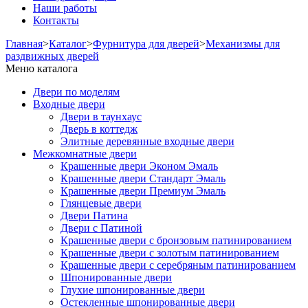
Наши работы
Контакты
Главная
>
Каталог
>
Фурнитура для дверей
>
Механизмы для
раздвижных дверей
Меню каталога
Двери по моделям
Входные двери
Двери в таунхаус
Дверь в коттедж
Элитные деревянные входные двери
Межкомнатные двери
Крашенные двери Эконом Эмаль
Крашенные двери Стандарт Эмаль
Крашенные двери Премиум Эмаль
Глянцевые двери
Двери Патина
Двери с Патиной
Крашенные двери с бронзовым патинированием
Крашенные двери с золотым патинированием
Крашенные двери с серебряным патинированием
Шпонированные двери
Глухие шпонированные двери
Остекленные шпонированные двери