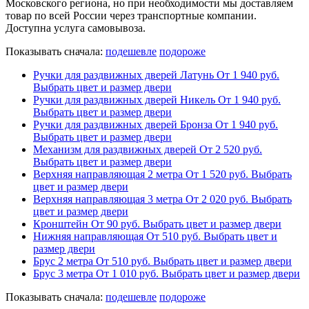
Московского региона, но при необходимости мы доставляем
товар по всей России через транспортные компании.
Доступна услуга самовывоза.
Показывать сначала:
подешевле
подороже
Ручки для раздвижных дверей Латунь
От
1 940
руб.
Выбрать цвет и размер двери
Ручки для раздвижных дверей Никель
От
1 940
руб.
Выбрать цвет и размер двери
Ручки для раздвижных дверей Бронза
От
1 940
руб.
Выбрать цвет и размер двери
Механизм для раздвижных дверей
От
2 520
руб.
Выбрать цвет и размер двери
Верхняя направляющая 2 метра
От
1 520
руб.
Выбрать
цвет и размер двери
Верхняя направляющая 3 метра
От
2 020
руб.
Выбрать
цвет и размер двери
Кронштейн
От
90
руб.
Выбрать цвет и размер двери
Нижняя направляющая
От
510
руб.
Выбрать цвет и
размер двери
Брус 2 метра
От
510
руб.
Выбрать цвет и размер двери
Брус 3 метра
От
1 010
руб.
Выбрать цвет и размер двери
Показывать сначала:
подешевле
подороже