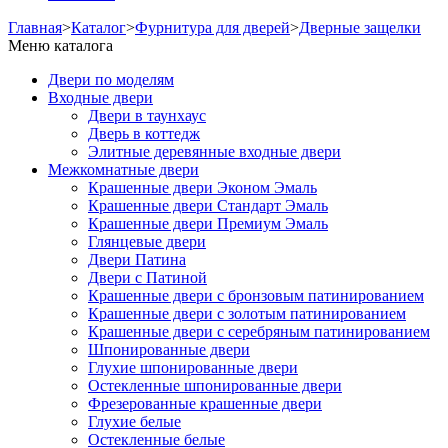
Главная
>
Каталог
>
Фурнитура для дверей
>
Дверные защелки
Меню каталога
Двери по моделям
Входные двери
Двери в таунхаус
Дверь в коттедж
Элитные деревянные входные двери
Межкомнатные двери
Крашенные двери Эконом Эмаль
Крашенные двери Стандарт Эмаль
Крашенные двери Премиум Эмаль
Глянцевые двери
Двери Патина
Двери с Патиной
Крашенные двери с бронзовым патинированием
Крашенные двери с золотым патинированием
Крашенные двери с серебряным патинированием
Шпонированные двери
Глухие шпонированные двери
Остекленные шпонированные двери
Фрезерованные крашенные двери
Глухие белые
Остекленные белые