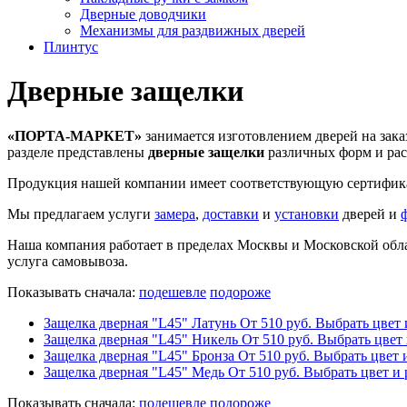
Дверные доводчики
Механизмы для раздвижных дверей
Плинтус
Дверные защелки
«ПОРТА-МАРКЕТ»
занимается изготовлением дверей на зак
разделе представлены
дверные защелки
различных форм и расц
Продукция нашей компании имеет соответствующую сертификац
Мы предлагаем услуги
замера
,
доставки
и
установки
дверей и
Наша компания работает в пределах Москвы и Московской обла
услуга самовывоза.
Показывать сначала:
подешевле
подороже
Защелка дверная "L45" Латунь
От
510
руб.
Выбрать цвет 
Защелка дверная "L45" Никель
От
510
руб.
Выбрать цвет 
Защелка дверная "L45" Бронза
От
510
руб.
Выбрать цвет 
Защелка дверная "L45" Медь
От
510
руб.
Выбрать цвет и 
Показывать сначала:
подешевле
подороже