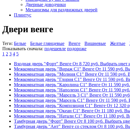
Дверные доводчики
Механизмы для раздвижных дверей
Плинтус
Двери венге
Теги:
Белые
Белые глянцевые
Венге
Вишневые
Желтые
Показывать сначала:
подешевле
подороже
1
2
3
4
5
Входная дверь "Форт" Венге
От
8 720
руб.
Выбрать цвет 
Межкомнатная дверь "Вираж С1" Венге
От
11 590
руб.
Вы
Межкомнатная дверь "Молния С1" Венге
От
11 590
руб.
В
Межкомнатная дверь "Глория С1" Венге
От
11 590
руб.
Вы
Межкомнатная дверь "Каролина С1" Венге
От
11 590
руб.
Межкомнатная дверь "Наполеон С1" Венге
От
11 590
руб
Межкомнатная дверь "Марсель 3 С1" Венге
От
11 590
руб
Межкомнатная дверь "Марсель С1" Венге
От
11 590
руб.
Межкомнатная дверь "Композиция С1" Венге
От
12 320
р
Межкомнатная дверь "Океан С1" Венге
От
11 180
руб.
Вы
Межкомнатная дверь "Натали С1" Венге
От
11 180
руб.
В
Тамбурная дверь "Форт" Венге
От
8 100
руб.
Выбрать цве
Тамбурная дверь "Ант" Венге со стеклом
От
8 100
руб.
Вы