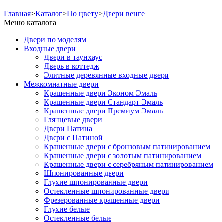
Главная
>
Каталог
>
По цвету
>
Двери венге
Меню каталога
Двери по моделям
Входные двери
Двери в таунхаус
Дверь в коттедж
Элитные деревянные входные двери
Межкомнатные двери
Крашенные двери Эконом Эмаль
Крашенные двери Стандарт Эмаль
Крашенные двери Премиум Эмаль
Глянцевые двери
Двери Патина
Двери с Патиной
Крашенные двери с бронзовым патинированием
Крашенные двери с золотым патинированием
Крашенные двери с серебряным патинированием
Шпонированные двери
Глухие шпонированные двери
Остекленные шпонированные двери
Фрезерованные крашенные двери
Глухие белые
Остекленные белые