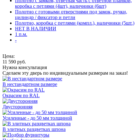
Полотно с замком, ответная часть с ответной планкой,
коробка с петлями (4шт), наличники (6шт)
Полотно с готовыми отверстиями под замок, ручки,
цилиндр / фиксатор и петли
Полотно, коробка с петлями (компл.), наличники (5шт.)
НЕТ В НАЛИЧИИ
1 п.м.
-
Цена:
11 590
руб.
Нужна консультация
Сделаем эту дверь по индивидуальным размерам на заказ!
В нестандартном размере
Окрасим по RAL
Двусторонняя
Усиленные - до 50 мм толщиной
В элитных разцветках шпона