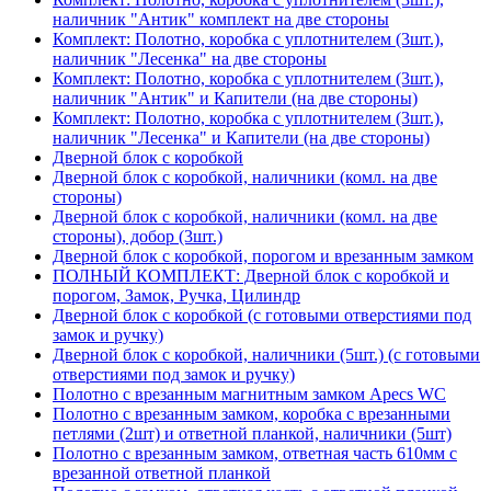
наличник "Антик" комплект на две стороны
Комплект: Полотно, коробка с уплотнителем (3шт.),
наличник "Лесенка" на две стороны
Комплект: Полотно, коробка с уплотнителем (3шт.),
наличник "Антик" и Капители (на две стороны)
Комплект: Полотно, коробка с уплотнителем (3шт.),
наличник "Лесенка" и Капители (на две стороны)
Дверной блок с коробкой
Дверной блок с коробкой, наличники (комл. на две
стороны)
Дверной блок с коробкой, наличники (комл. на две
стороны), добор (3шт.)
Дверной блок с коробкой, порогом и врезанным замком
ПОЛНЫЙ КОМПЛЕКТ: Дверной блок с коробкой и
порогом, Замок, Ручка, Цилиндр
Дверной блок с коробкой (с готовыми отверстиями под
замок и ручку)
Дверной блок с коробкой, наличники (5шт.) (с готовыми
отверстиями под замок и ручку)
Полотно с врезанным магнитным замком Apecs WC
Полотно с врезанным замком, коробка с врезанными
петлями (2шт) и ответной планкой, наличники (5шт)
Полотно с врезанным замком, ответная часть 610мм с
врезанной ответной планкой