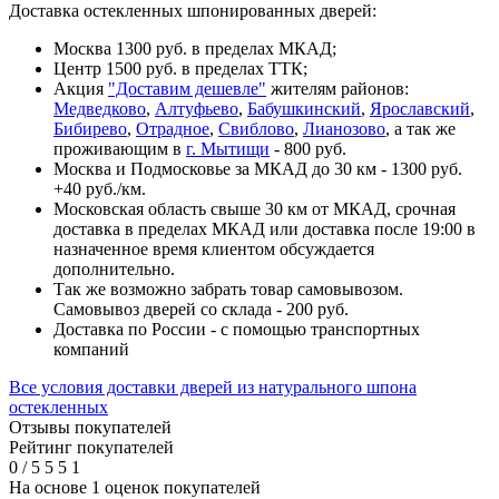
Доставка остекленных шпонированных дверей:
Москва 1300 руб. в пределах МКАД;
Центр 1500 руб. в пределах ТТК;
Акция
"Доставим дешевле"
жителям районов:
Медведково
,
Алтуфьево
,
Бабушкинский
,
Ярославский
,
Бибирево
,
Отрадное
,
Свиблово
,
Лианозово
, а так же
проживающим в
г. Мытищи
- 800 руб.
Москва и Подмосковье за МКАД до 30 км - 1300 руб.
+40 руб./км.
Московская область свыше 30 км от МКАД, срочная
доставка в пределах МКАД или доставка после 19:00 в
назначенное время клиентом обсуждается
дополнительно.
Так же возможно забрать товар самовывозом.
Самовывоз дверей со склада - 200 руб.
Доставка по России - с помощью транспортных
компаний
Все условия доставки дверей из натурального шпона
остекленных
Отзывы покупателей
Рейтинг покупателей
0
/
5
5
5
1
На основе 1 оценок покупателей